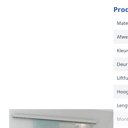
Prod
Mate
Afwe
Kleu
Deur
Liftf
Hoogt
Leng
Mon