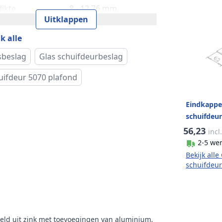
dikte
8 - 12,76 mm
Uitklappen
k
G-Fittings
k alle
l
5070
sbeslag
Glas schuifdeurbeslag
uifdeur 5070 plafond
Eindkappen
schuifdeur
wand/plaf
56,23
incl
look
2-5 we
Bekijk alle
schuifdeu
eld uit zink met toevoegingen van aluminium,