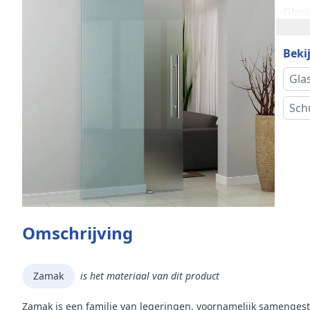
Glas
Mer
Bekij
Mode
Gla
Sch
Productbijlagen
Montagehandleiding
Omschrijving
Zamak
is het materiaal van dit product
Zamak is een familie van legeringen, voornamelijk samengest