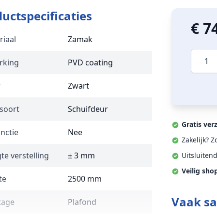
uctspecificaties
€ 7
riaal
Zamak
Aantal
rking
PVD coating
r
Zwart
soort
Schuifdeur
Gratis ver
unctie
Nee
Zakelijk? 
e verstelling
± 3 mm
Uitsluiten
Veilig sho
te
2500 mm
Vaak s
tage
Plafond