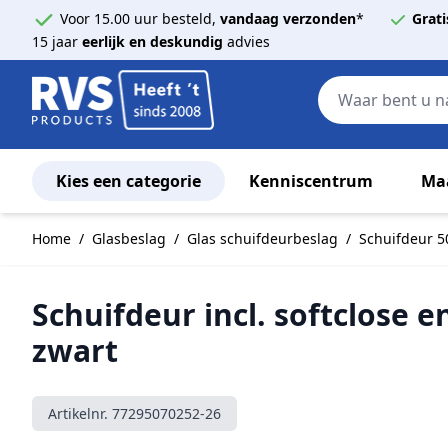
Voor 15.00 uur besteld,
vandaag verzonden
*
Grati
15 jaar
eerlijk en deskundig
advies
Kies een categorie
Kenniscentrum
Ma
Ga naar de inhoud
Home
/
Glasbeslag
/
Glas schuifdeurbeslag
/
Schuifdeur 5
Schuifdeur incl. softclose 
zwart
Artikelnr.
77295070252-26