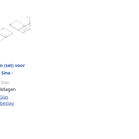
 (set) voor
 Sina -
ond aluminium RVS
. btw
rkdagen
 Glas
rbeslag