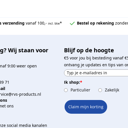
s verzending
vanaf 100,-
*
Bestel op rekening
zonder
incl. btw
g? Wij staan voor
Blijf op de hoogte
€5 voor jou bij besteding vanaf €
ontvang je updates en tips van o
naf 9:00 weer open
Ik shop:
*
89 71
ail
Particulier
Zakelijk
vice@rvs-products.nl
 ons
met ons
Claim mijn korting
onze social media kanalen