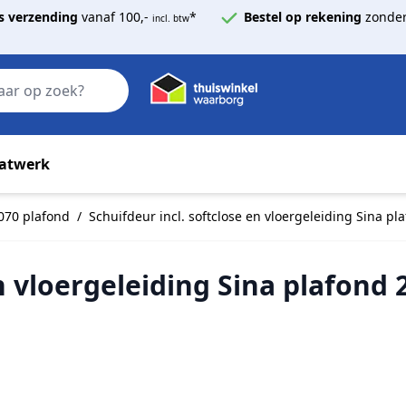
s verzending
vanaf 100,-
*
Bestel op rekening
zonder
incl. btw
Zoek
atwerk
070 plafond
/
Schuifdeur incl. softclose en vloergeleiding Sina p
en vloergeleiding Sina plafond