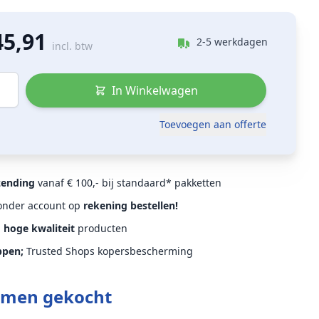
45,91
2-5 werkdagen
incl. btw
In Winkelwagen
Toevoegen aan offerte
zending
vanaf € 100,- bij standaard* pakketten
Zonder account op
rekening bestellen!
d
hoge kwaliteit
producten
ppen;
Trusted Shops kopersbescherming
amen gekocht