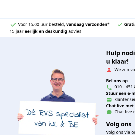
Voor 15.00 uur besteld,
vandaag verzonden
*
Grati
15 jaar
eerlijk en deskundig
advies
Hulp nodi
u klaar!
We zijn va
Bel ons op
010 - 451 
Stuur een e-m
klantenser
Chat live met
Chat live 
Volg ons
Volg ons via 