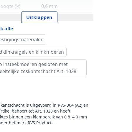
oogte (k)
0,6 mm
Uitklappen
 (d2)
15,9 mm
k alle
cht per 100
2,39 kg
estigingsmaterialen
s
ndklinknagels en klinkmoeren
ud verpakking
250
o insteekmoeren gesloten met
k
RVS Products
eeltelijke zeskantschacht Art. 1028
kantschacht is uitgevoerd in RVS‑304 (A2) en
tikel behoort tot Art. 1028 en heeft
iktes binnen een klembereik van 0,8–4,0 mm
nder het merk RVS Products.