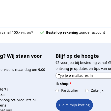
g
vanaf 100,-
*
Bestel op rekening
zonder account
incl. btw
g? Wij staan voor
Blijf op de hoogte
€5 voor jou bij besteding vanaf €
ontvang je updates en tips van o
service is maandag om 9:00
Ik shop:
*
89 71
Particulier
Zakelijk
ail
vice@rvs-products.nl
Claim mijn korting
 ons
met ons