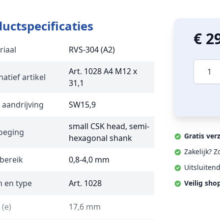
uctspecificaties
€ 2
riaal
RVS-304 (A2)
Aantal
Art. 1028 A4 M12 x
natief artikel
31,1
 aandrijving
SW15,9
small CSK head, semi-
oeging
Gratis ver
hexagonal shank
Zakelijk? 
bereik
0,8-4,0 mm
Uitsluiten
 en type
Art. 1028
Veilig sho
(e)
17,6 mm