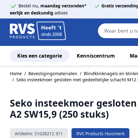
Bestel nu,
maandag verzonden
*
Gratis verzendin
eerlijk en deskundig
advies
Kies een categorie
Kenniscentrum
Ma
Ga naar de inhoud
Home
/
Bevestigingsmaterialen
/
Blindklinknagels en klin
/
Seko insteekmoer gesloten met gedeeltelijke schacht M12 
Seko insteekmoer gesloten 
A2 SW15,9 (250 stuks)
Artikelnr.
S1028212 311
RVS Products Huismerk