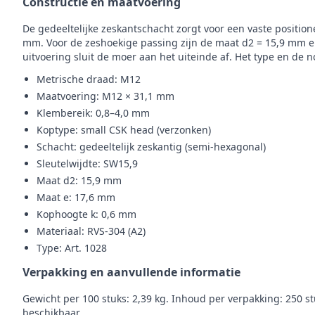
Constructie en maatvoering
De gedeeltelijke zeskantschacht zorgt voor een vaste position
mm. Voor de zeshoekige passing zijn de maat d2 = 15,9 mm e
uitvoering sluit de moer aan het uiteinde af. Het type en de n
Metrische draad: M12
Maatvoering: M12 × 31,1 mm
Klembereik: 0,8–4,0 mm
Koptype: small CSK head (verzonken)
Schacht: gedeeltelijk zeskantig (semi‑hexagonal)
Sleutelwijdte: SW15,9
Maat d2: 15,9 mm
Maat e: 17,6 mm
Kophoogte k: 0,6 mm
Materiaal: RVS‑304 (A2)
Type: Art. 1028
Verpakking en aanvullende informatie
Gewicht per 100 stuks: 2,39 kg. Inhoud per verpakking: 250 stu
beschikbaar.