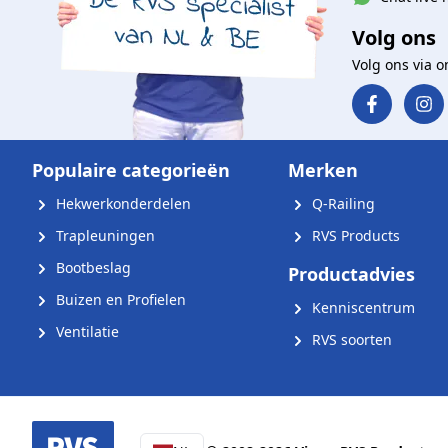
Volg ons
Volg ons via 
Populaire categorieën
Merken
Hekwerkonderdelen
Q-Railing
Trapleuningen
RVS Products
Bootbeslag
Productadvies
Buizen en Profielen
Kenniscentrum
Ventilatie
RVS soorten