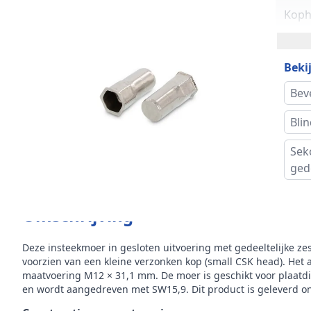
Koph
Maat
Bekij
Gewi
Bev
stuk
Bli
Inho
Sek
Mer
ged
Omschrijving
Deze insteekmoer in gesloten uitvoering met gedeeltelijke zes
voorzien van een kleine verzonken kop (small CSK head). Het ar
maatvoering M12 × 31,1 mm. De moer is geschikt voor plaatd
en wordt aangedreven met SW15,9. Dit product is geleverd o