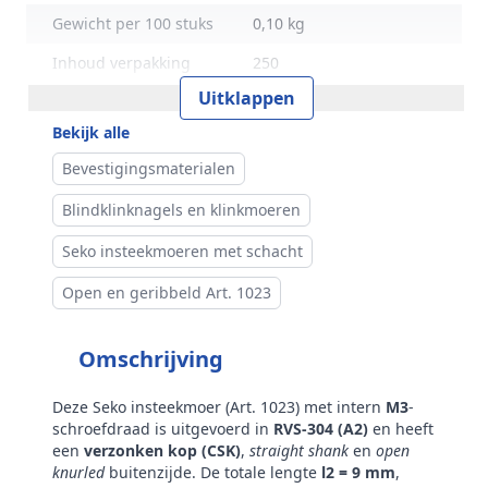
Gewicht per 100 stuks
0,10 kg
Inhoud verpakking
250
Uitklappen
Merk
RVS Products
Bekijk alle
Bevestigingsmaterialen
Blindklinknagels en klinkmoeren
Seko insteekmoeren met schacht
Open en geribbeld Art. 1023
Omschrijving
Deze Seko insteekmoer (Art. 1023) met intern
M3
-
schroefdraad is uitgevoerd in
RVS-304 (A2)
en heeft
een
verzonken kop (CSK)
,
straight shank
en
open
knurled
buitenzijde. De totale lengte
l2 = 9 mm
,