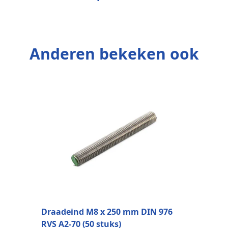
Anderen bekeken ook
S
m
Draadeind M8 x 250 mm DIN 976
RVS A2-70 (50 stuks)