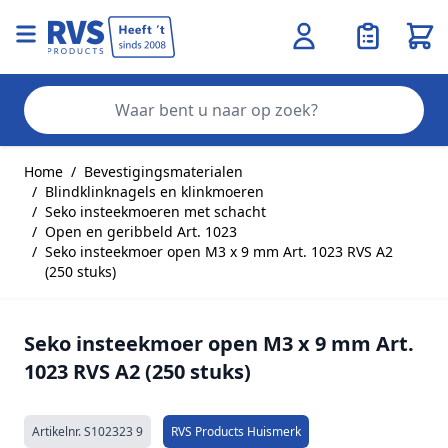
Wink
Zo
Ga naar de inhoud
Home
/
Bevestigingsmaterialen
/
Blindklinknagels en klinkmoeren
/
Seko insteekmoeren met schacht
/
Open en geribbeld Art. 1023
/
Seko insteekmoer open M3 x 9 mm Art. 1023 RVS A2
(250 stuks)
Seko insteekmoer open M3 x 9 mm Art.
1023 RVS A2 (250 stuks)
Artikelnr.
S102323 9
RVS Products Huismerk