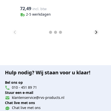
72,49
3
incl. btw
2-5 werkdagen
Hulp nodig? Wij staan voor u klaar!
Bel ons op
010 - 451 89 71
Stuur een e-mail
klantenservice@rvs-products.nl
Chat live met ons
Chat live met ons