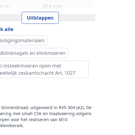
e (L)
20,5 mm
Uitklappen
 en type
Art. 1027
k alle
(e)
14,7 mm
estigingsmaterialen
oogte (k)
0,6 mm
ndklinknagels en klinkmoeren
 (d2)
12,9 mm
o insteekmoeren open met
eeltelijk zeskantschacht Art. 1027
te (m)
0,6 mm
cht per 100
0,80 kg
s
 binnendraad, uitgevoerd in RVS‑304 (A2). De
oering met small CSK en maatvoering volgens
ud verpakking
250
rpen voor het realiseren van M10
klembereik.
k
RVS Products