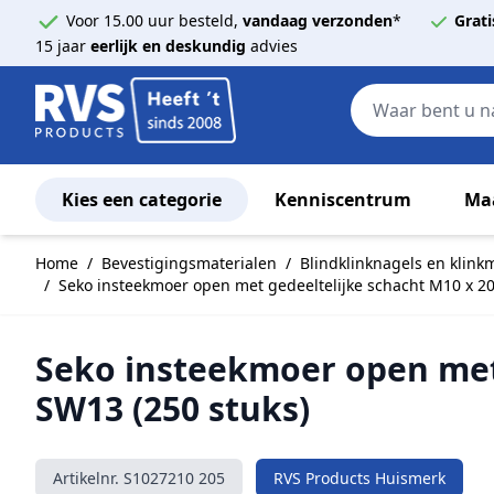
Voor 15.00 uur besteld,
vandaag verzonden
*
Grati
15 jaar
eerlijk en deskundig
advies
Kies een categorie
Kenniscentrum
Ma
Ga naar de inhoud
Home
/
Bevestigingsmaterialen
/
Blindklinknagels en klin
/
Seko insteekmoer open met gedeeltelijke schacht M10 x 20
Seko insteekmoer open met 
SW13 (250 stuks)
Artikelnr.
S1027210 205
RVS Products Huismerk