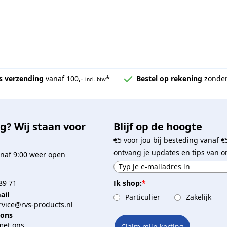
s verzending
vanaf 100,-
*
Bestel op rekening
zonder
incl. btw
g? Wij staan voor
Blijf op de hoogte
€5 voor jou bij besteding vanaf €
ontvang je updates en tips van o
naf 9:00 weer open
Ik shop:
*
89 71
ail
Particulier
Zakelijk
vice@rvs-products.nl
 ons
met ons
Claim mijn korting