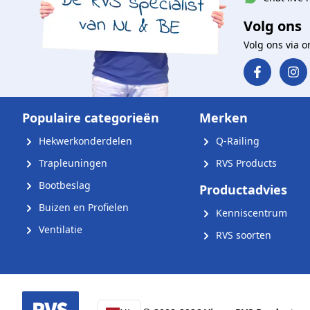
Volg ons
Volg ons via 
Populaire categorieën
Merken
Hekwerkonderdelen
Q-Railing
Trapleuningen
RVS Products
Bootbeslag
Productadvies
Buizen en Profielen
Kenniscentrum
Ventilatie
RVS soorten