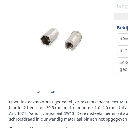
Lengt
Norm
Bekij
Maat 
Bev
Koph
Bli
Maat
Sek
ged
Hoog
Omschrijving
Gewi
stuk
Open insteekmoer met gedeeltelijke zeskantschacht voor M10
lengte l2 bedraagt 20,5 mm met klembereik 1,0–4,0 mm. Uitv
Inho
Art. 1027. Aandrijvingsmaat SW13. Deze insteekmoer is ontwo
schroefdraad in dunwandig materiaal binnen het opgegeven 
Mer