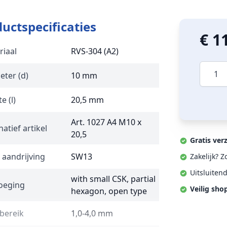
uctspecificaties
€ 1
riaal
RVS-304 (A2)
Aantal
eter (d)
10 mm
e (l)
20,5 mm
Art. 1027 A4 M10 x
natief artikel
20,5
Gratis ver
 aandrijving
SW13
Zakelijk? 
Uitsluiten
with small CSK, partial
oeging
Veilig sho
hexagon, open type
bereik
1,0-4,0 mm