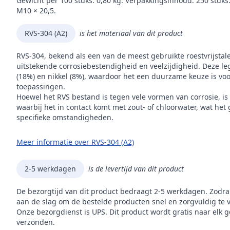
Gewicht per 100 stuks: 0,80 kg. Verpakkingsinhoud: 250 stuks. 
M10 × 20,5.
RVS-304 (A2)
is het materiaal van dit product
RVS-304, bekend als een van de meest gebruikte roestvrijstal
uitstekende corrosiebestendigheid en veelzijdigheid. Deze leg
(18%) en nikkel (8%), waardoor het een duurzame keuze is voor
toepassingen.
Hoewel het RVS bestand is tegen vele vormen van corrosie, is
waarbij het in contact komt met zout- of chloorwater, wat het
specifieke omstandigheden.
Meer informatie over RVS-304 (A2)
2-5 werkdagen
is de levertijd van dit product
De bezorgtijd van dit product bedraagt 2-5 werkdagen. Zodra
aan de slag om de bestelde producten snel en zorgvuldig te 
Onze bezorgdienst is UPS. Dit product wordt gratis naar elk 
verzonden.