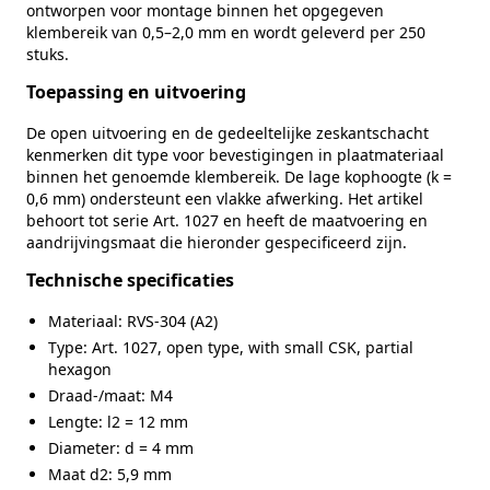
Kophoogte (k)
0,6 mm
ontworpen voor montage binnen het opgegeven
klembereik van 0,5–2,0 mm en wordt geleverd per 250
Maat (d2)
5,9 mm
stuks.
Hoogte (m)
0,6 mm
Toepassing en uitvoering
Gewicht per 100 stuks
0,11 kg
De open uitvoering en de gedeeltelijke zeskantschacht
kenmerken dit type voor bevestigingen in plaatmateriaal
Inhoud verpakking
250
binnen het genoemde klembereik. De lage kophoogte (k =
0,6 mm) ondersteunt een vlakke afwerking. Het artikel
Merk
RVS Products
behoort tot serie Art. 1027 en heeft de maatvoering en
aandrijvingsmaat die hieronder gespecificeerd zijn.
Technische specificaties
Materiaal: RVS‑304 (A2)
Type: Art. 1027, open type, with small CSK, partial
hexagon
Draad-/maat: M4
Lengte: l2 = 12 mm
Diameter: d = 4 mm
Maat d2: 5,9 mm