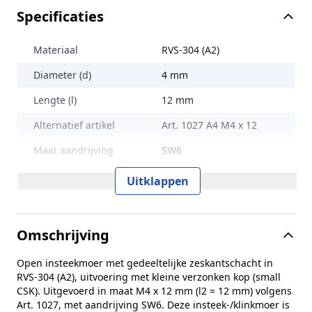
Specificaties
Materiaal
RVS-304 (A2)
Diameter (d)
4 mm
Lengte (l)
12 mm
Alternatief artikel
Art. 1027 A4 M4 x 12
Maat aandrijving
SW6
with small CSK, partial
Uitklappen
Toevoeging
hexagon, open type
Klembereik
0,5-2,0 mm
Omschrijving
Lengte (L)
12 mm
Open insteekmoer met gedeeltelijke zeskantschacht in
Norm en type
Art. 1027
RVS‑304 (A2), uitvoering met kleine verzonken kop (small
Maat (e)
6,5 mm
CSK). Uitgevoerd in maat M4 x 12 mm (l2 = 12 mm) volgens
Art. 1027, met aandrijving SW6. Deze insteek‑/klinkmoer is