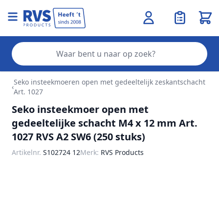
Wink
Zo
Ga naar de inhoud
Seko insteekmoeren open met gedeeltelijk zeskantschacht
‹
Art. 1027
Seko insteekmoer open met
gedeeltelijke schacht M4 x 12 mm Art.
1027 RVS A2 SW6 (250 stuks)
Artikelnr.
S102724 12
Merk:
RVS Products