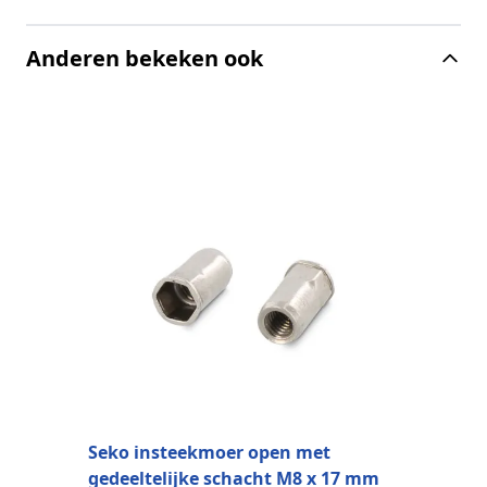
Anderen bekeken ook
S
g
A
Seko insteekmoer open met
gedeeltelijke schacht M8 x 17 mm