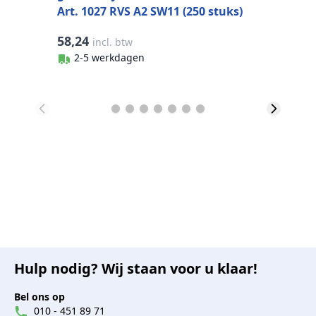
Art. 1027 RVS A2 SW11 (250 stuks)
58,24
3
incl. btw
2-5 werkdagen
Hulp nodig? Wij staan voor u klaar!
Bel ons op
010 - 451 89 71