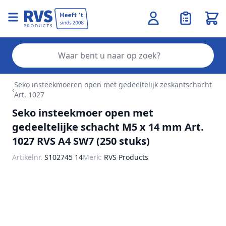
Wink
Zo
Ga naar de inhoud
Seko insteekmoeren open met gedeeltelijk zeskantschacht
‹
Art. 1027
Seko insteekmoer open met
gedeeltelijke schacht M5 x 14 mm Art.
1027 RVS A4 SW7 (250 stuks)
Artikelnr.
S102745 14
Merk:
RVS Products