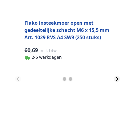
Flako insteekmoer open met
gedeeltelijke schacht M6 x 15,5 mm
Art. 1029 RVS A4 SW9 (250 stuks)
60,69
6
incl. btw
2-5 werkdagen