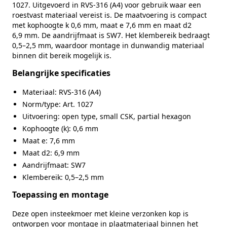
Merk
RVS Products
1027. Uitgevoerd in RVS‑316 (A4) voor gebruik waar een
roestvast materiaal vereist is. De maatvoering is compact
met kophoogte k 0,6 mm, maat e 7,6 mm en maat d2
6,9 mm. De aandrijfmaat is SW7. Het klembereik bedraagt
0,5–2,5 mm, waardoor montage in dunwandig materiaal
binnen dit bereik mogelijk is.
Belangrijke specificaties
Materiaal: RVS‑316 (A4)
Norm/type: Art. 1027
Uitvoering: open type, small CSK, partial hexagon
Kophoogte (k): 0,6 mm
Maat e: 7,6 mm
Maat d2: 6,9 mm
Aandrijfmaat: SW7
Klembereik: 0,5–2,5 mm
Toepassing en montage
Deze open insteekmoer met kleine verzonken kop is
ontworpen voor montage in plaatmateriaal binnen het