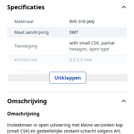
Specificaties
Materiaal
RVS-316 (A4)
Maat aandrijving
SW7
with small CSK, partial
Toevoeging
hexagon, open type
Klembereik
0,5-2,5 mm
Norm en type
Art. 1027
Uitklappen
Maat (e)
7,6 mm
Kophoogte (k)
0,6 mm
Omschrijving
Maat (d2)
6,9 mm
Omschrijving
Gewicht per 100 stuks
0,18 kg
Inhoud verpakking
250
Insteekmoer in open uitvoering met kleine verzonken kop
(small CSK) en gedeeltelijke zeskant-schacht volgens Art.