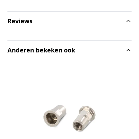
Reviews
Anderen bekeken ook
S
g
A