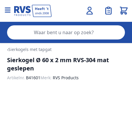
Wink
Zo
Ga naar de inhoud
‹
Sierkogels met tapgat
Sierkogel Ø 60 x 2 mm RVS-304 mat
geslepen
Artikelnr.
B41601
Merk:
RVS Products