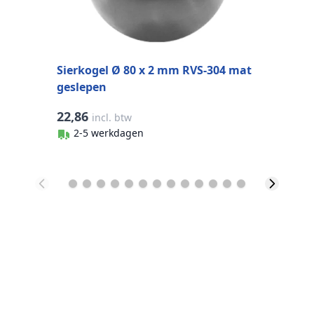
Sierkogel Ø 80 x 2 mm RVS-304 mat
geslepen
22,86
0
incl. btw
2-5 werkdagen