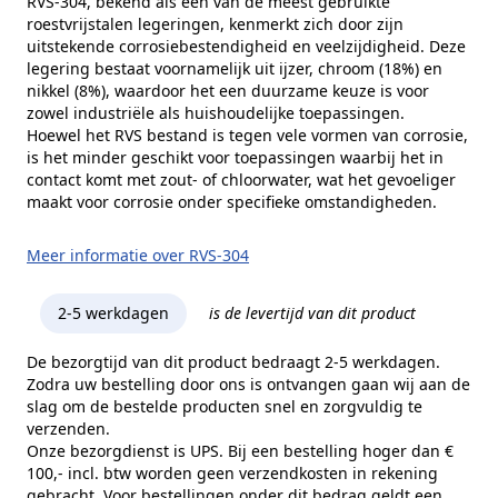
RVS-304, bekend als een van de meest gebruikte
roestvrijstalen legeringen, kenmerkt zich door zijn
uitstekende corrosiebestendigheid en veelzijdigheid. Deze
legering bestaat voornamelijk uit ijzer, chroom (18%) en
nikkel (8%), waardoor het een duurzame keuze is voor
zowel industriële als huishoudelijke toepassingen.
Hoewel het RVS bestand is tegen vele vormen van corrosie,
is het minder geschikt voor toepassingen waarbij het in
contact komt met zout- of chloorwater, wat het gevoeliger
maakt voor corrosie onder specifieke omstandigheden.
Meer informatie over RVS-304
2-5 werkdagen
is de levertijd van dit product
De bezorgtijd van dit product bedraagt 2-5 werkdagen.
Zodra uw bestelling door ons is ontvangen gaan wij aan de
slag om de bestelde producten snel en zorgvuldig te
verzenden.
Onze bezorgdienst is UPS. Bij een bestelling hoger dan €
100,- incl. btw worden geen verzendkosten in rekening
gebracht. Voor bestellingen onder dit bedrag geldt een