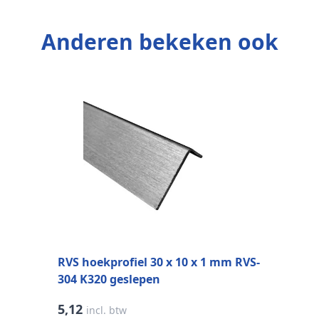
Anderen bekeken ook
R
o
RVS hoekprofiel 30 x 10 x 1 mm RVS-
304 K320 geslepen
5,12
5
incl. btw