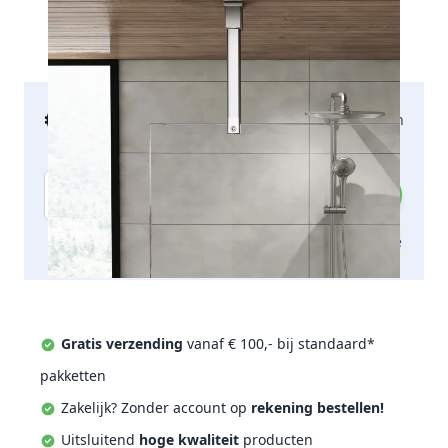
€ 81,90
2-5 werkdagen
incl. btw
Aantal
Toevoegen aan offerte
Gratis verzending
vanaf € 100,- bij standaard*
pakketten
Zakelijk? Zonder account op
rekening bestellen!
Uitsluitend
hoge kwaliteit
producten