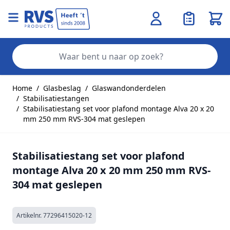
Wink
Zo
Ga naar de inhoud
Home
/
Glasbeslag
/
Glaswandonderdelen
/
Stabilisatiestangen
/
Stabilisatiestang set voor plafond montage Alva 20 x 20
mm 250 mm RVS-304 mat geslepen
Stabilisatiestang set voor plafond
montage Alva 20 x 20 mm 250 mm RVS-
304 mat geslepen
Artikelnr.
77296415020-12