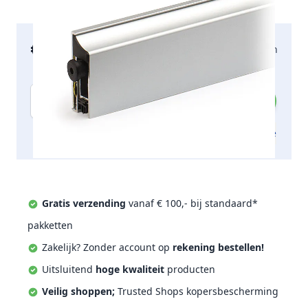
€ 60,51
2-5 werkdagen
incl. btw
Aantal
Toevoegen aan offerte
Gratis verzending
vanaf € 100,- bij standaard*
pakketten
Zakelijk? Zonder account op
rekening bestellen!
Uitsluitend
hoge kwaliteit
producten
Veilig shoppen;
Trusted Shops kopersbescherming