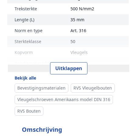
Treksterkte
500 N/mm2
Lengte (L)
35 mm
Norm en type
Art. 316
Sterkteklasse
50
Kopvorm
Vleugels
Kopdiameter (dk)
9,5 mm
Uitklappen
Gewicht per 100 stuks
0,91 kg
Bekijk alle
Inhoud verpakking
50
Bevestigingsmaterialen
RVS Vleugelbouten
Merk
RVS Products
Vleugelschroeven Amerikaans model DIN 316
RVS Bouten
Omschrijving