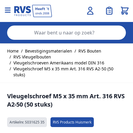
Wink
Zo
Ga naar de inhoud
Home
/
Bevestigingsmaterialen
/
RVS Bouten
/
RVS Vleugelbouten
/
Vleugelschroeven Amerikaans model DIN 316
/
Vleugelschroef M5 x 35 mm Art. 316 RVS A2-50 (50
stuks)
Vleugelschroef M5 x 35 mm Art. 316 RVS
A2-50 (50 stuks)
Artikelnr.
S031625 35
RVS Products Huismerk