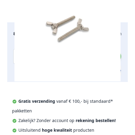
€ 18,62
2-5 werkdagen
incl. btw
Aantal
Toevoegen aan offerte
Gratis verzending
vanaf € 100,- bij standaard*
pakketten
Zakelijk? Zonder account op
rekening bestellen!
Uitsluitend
hoge kwaliteit
producten