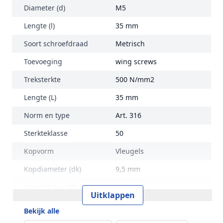
Diameter (d)
M5
Lengte (l)
35 mm
Soort schroefdraad
Metrisch
Toevoeging
wing screws
Treksterkte
500 N/mm2
Lengte (L)
35 mm
Norm en type
Art. 316
Sterkteklasse
50
Kopvorm
Vleugels
Kopdiameter (dk)
9,5 mm
Gewicht per 100 stuks
0,91 kg
Uitklappen
Inhoud verpakking
50
Bekijk alle
Merk
RVS Products