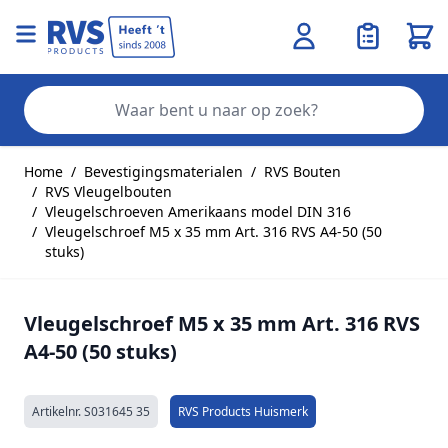
Wink
Zo
Ga naar de inhoud
Home
/
Bevestigingsmaterialen
/
RVS Bouten
/
RVS Vleugelbouten
/
Vleugelschroeven Amerikaans model DIN 316
/
Vleugelschroef M5 x 35 mm Art. 316 RVS A4-50 (50
stuks)
Vleugelschroef M5 x 35 mm Art. 316 RVS
A4-50 (50 stuks)
Artikelnr.
S031645 35
RVS Products Huismerk