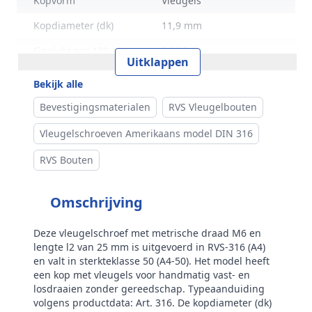
Kopvorm
Vleugels
Kopdiameter (dk)
11,9 mm
Gewicht per 100 stuks
1,11 kg
Uitklappen
Inhoud verpakking
50
Bekijk alle
Merk
RVS Products
Bevestigingsmaterialen
RVS Vleugelbouten
Vleugelschroeven Amerikaans model DIN 316
RVS Bouten
Omschrijving
Deze vleugelschroef met metrische draad M6 en
lengte l2 van 25 mm is uitgevoerd in RVS‑316 (A4)
en valt in sterkteklasse 50 (A4‑50). Het model heeft
een kop met vleugels voor handmatig vast- en
losdraaien zonder gereedschap. Typeaanduiding
volgens productdata: Art. 316. De kopdiameter (dk)