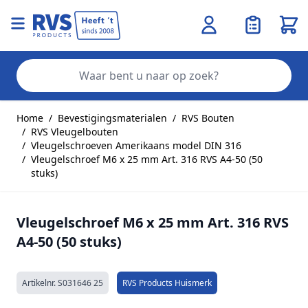
Wink
Zo
Ga naar de inhoud
Home
/
Bevestigingsmaterialen
/
RVS Bouten
/
RVS Vleugelbouten
/
Vleugelschroeven Amerikaans model DIN 316
/
Vleugelschroef M6 x 25 mm Art. 316 RVS A4-50 (50
stuks)
Vleugelschroef M6 x 25 mm Art. 316 RVS
A4-50 (50 stuks)
Artikelnr.
S031646 25
RVS Products Huismerk