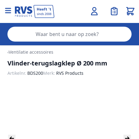
Wink
Zo
Ga naar de inhoud
‹
Ventilatie accessoires
Vlinder-terugslagklep Ø 200 mm
Artikelnr.
BDS200
Merk:
RVS Products