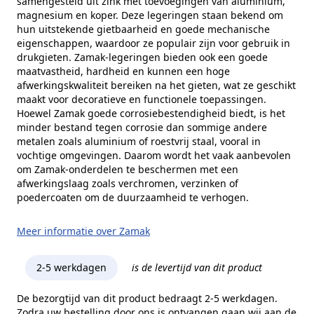
samengesteld uit zink met toevoegingen van aluminium,
magnesium en koper. Deze legeringen staan bekend om
hun uitstekende gietbaarheid en goede mechanische
eigenschappen, waardoor ze populair zijn voor gebruik in
drukgieten. Zamak-legeringen bieden ook een goede
maatvastheid, hardheid en kunnen een hoge
afwerkingskwaliteit bereiken na het gieten, wat ze geschikt
maakt voor decoratieve en functionele toepassingen.
Hoewel Zamak goede corrosiebestendigheid biedt, is het
minder bestand tegen corrosie dan sommige andere
metalen zoals aluminium of roestvrij staal, vooral in
vochtige omgevingen. Daarom wordt het vaak aanbevolen
om Zamak-onderdelen te beschermen met een
afwerkingslaag zoals verchromen, verzinken of
poedercoaten om de duurzaamheid te verhogen.
Meer informatie over Zamak
2-5 werkdagen
is de levertijd van dit product
De bezorgtijd van dit product bedraagt 2-5 werkdagen.
Zodra uw bestelling door ons is ontvangen gaan wij aan de