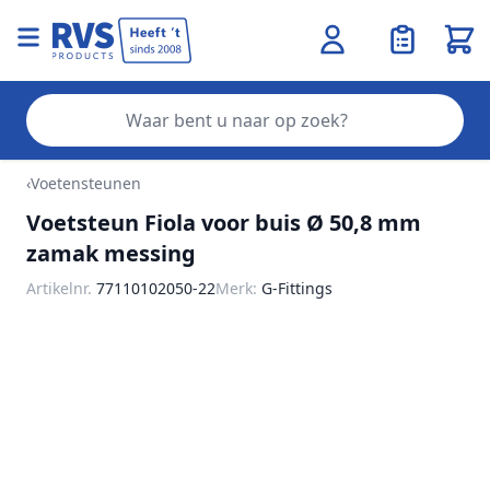
Wink
Zo
Ga naar de inhoud
‹
Voetensteunen
Voetsteun Fiola voor buis Ø 50,8 mm
zamak messing
Artikelnr.
77110102050-22
Merk:
G-Fittings