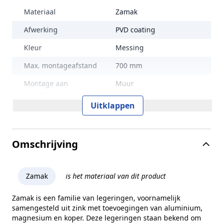
Materiaal
Zamak
Afwerking
PVD coating
Kleur
Messing
Max. montageafstand
700 mm
Montage aan
Muur
Verstelbaar
Nee
Uitklappen
Diepte
248 mm
Diameter
38,1 mm
Omschrijving
Hoogte
223 mm
Merk
G-Fittings
Zamak
is het materiaal van dit product
Zamak is een familie van legeringen, voornamelijk
samengesteld uit zink met toevoegingen van aluminium,
magnesium en koper. Deze legeringen staan bekend om