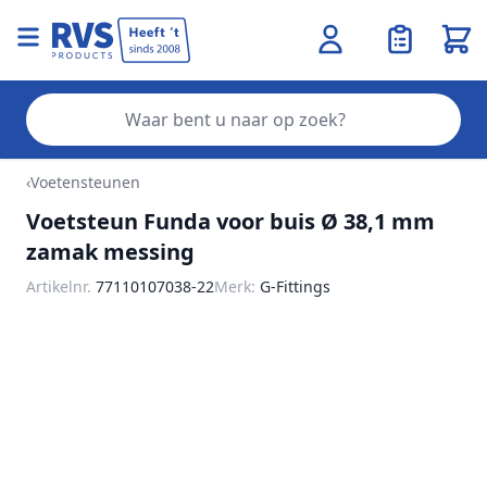
Wink
Zo
Ga naar de inhoud
‹
Voetensteunen
Voetsteun Funda voor buis Ø 38,1 mm
zamak messing
Artikelnr.
77110107038-22
Merk:
G-Fittings