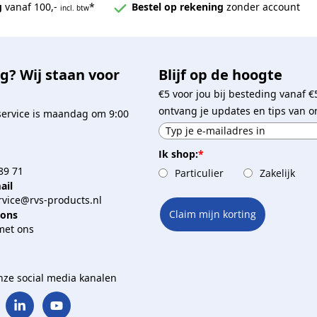
g
vanaf 100,-
*
Bestel op rekening
zonder account
incl. btw
g? Wij staan voor
Blijf op de hoogte
€5 voor jou bij besteding vanaf €
ontvang je updates en tips van o
service is maandag om 9:00
Ik shop:
*
89 71
Particulier
Zakelijk
ail
vice@rvs-products.nl
Claim mijn korting
 ons
met ons
onze social media kanalen