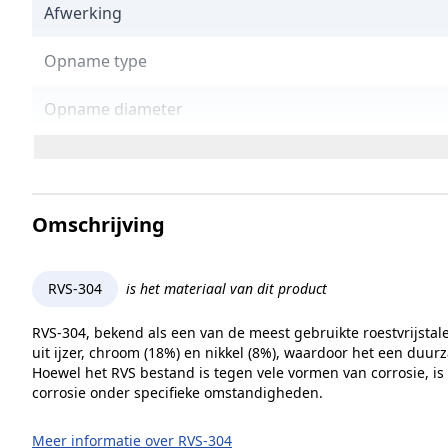
Afwerking
Opname type
Opname diameter
Prijs
Breedte (b)
Omschrijving
Diepte
RVS-304
is het materiaal van dit product
Hoogte
RVS-304, bekend als een van de meest gebruikte roestvrijstal
Merk
uit ijzer, chroom (18%) en nikkel (8%), waardoor het een duur
Hoewel het RVS bestand is tegen vele vormen van corrosie, is
corrosie onder specifieke omstandigheden.
Meer informatie over RVS-304