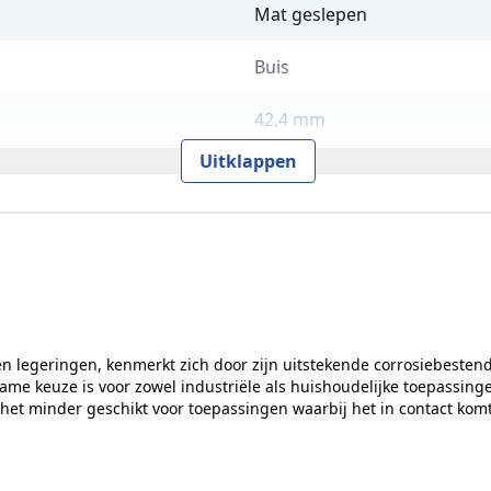
Mat geslepen
Buis
42,4 mm
Uitklappen
Per stuk
42,4 mm
93 mm
114,5 mm
en legeringen, kenmerkt zich door zijn uitstekende corrosiebestend
RVS Products
zame keuze is voor zowel industriële als huishoudelijke toepassing
 het minder geschikt voor toepassingen waarbij het in contact komt