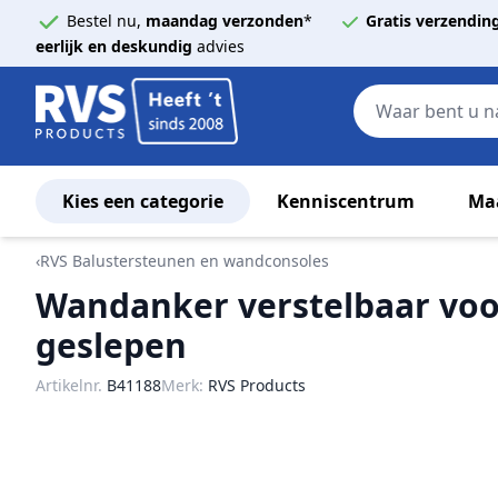
Bestel nu,
maandag verzonden
*
Gratis verzendin
eerlijk en deskundig
advies
Kies een categorie
Kenniscentrum
Ma
Ga naar de inhoud
‹
RVS Balustersteunen en wandconsoles
Wandanker verstelbaar voo
geslepen
Artikelnr.
B41188
Merk:
RVS Products