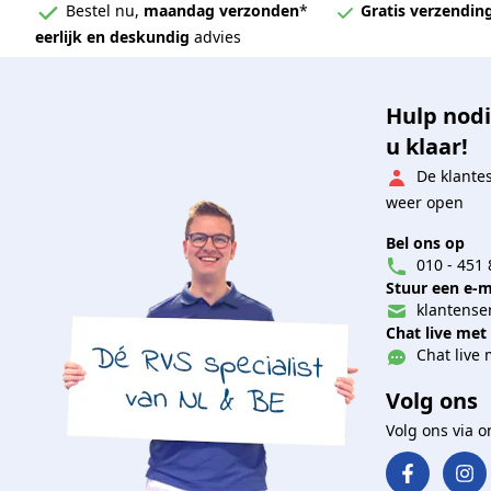
Bestel nu,
maandag verzonden
*
Gratis verzendin
eerlijk en deskundig
advies
Hulp nodi
u klaar!
De klante
weer open
Bel ons op
010 - 451 
Stuur een e-m
klantenser
Chat live met
Chat live 
Volg ons
Volg ons via 