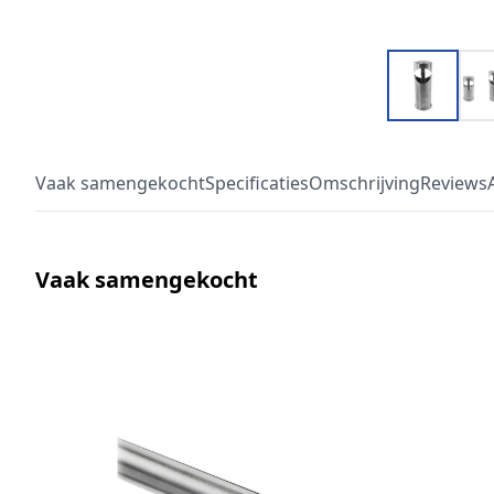
Vaak samengekocht
Specificaties
Omschrijving
Reviews
Vaak samengekocht
Druk om carrousel over te slaan