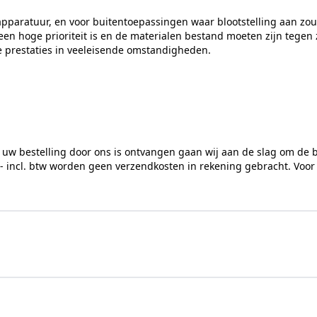
6,4 mm
pparatuur, en voor buitentoepassingen waar blootstelling aan zout 
n hoge prioriteit is en de materialen bestand moeten zijn tegen z
e prestaties in veeleisende omstandigheden.
4,38 kg
Buitenzeskant
Metrisch
 uw bestelling door ons is ontvangen gaan wij aan de slag om de 
50
,- incl. btw worden geen verzendkosten in rekening gebracht. Voor
RVS Products