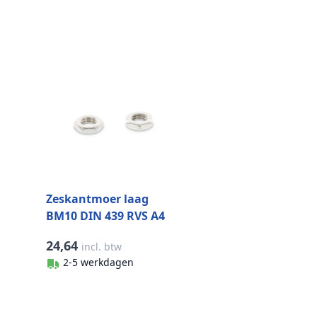
Zeskantmoer laag
BM10 DIN 439 RVS A4
SW17 (200 stuks)
24,64
incl. btw
2-5 werkdagen