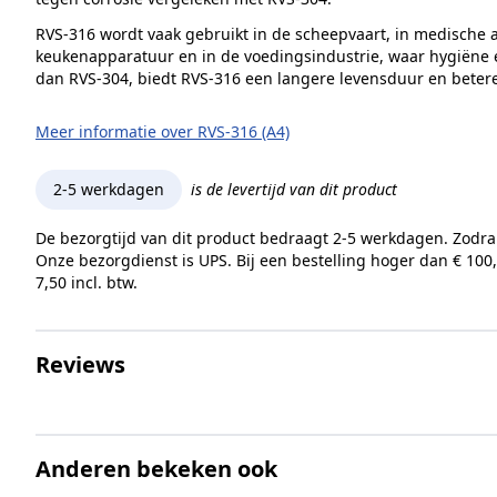
Kophoogte (k)
RVS-316 wordt vaak gebruikt in de scheepvaart, in medische a
keukenapparatuur en in de voedingsindustrie, waar hygiëne ee
dan RVS-304, biedt RVS-316 een langere levensduur en beter
Gewicht per 100 stuks
Meer informatie over RVS-316 (A4)
Aandrijving
Draadtype
2-5 werkdagen
is de levertijd van dit product
De bezorgtijd van dit product bedraagt 2-5 werkdagen. Zodra
Inhoud verpakking
Onze bezorgdienst is UPS. Bij een bestelling hoger dan € 100
7,50 incl. btw.
Merk
Reviews
Anderen bekeken ook