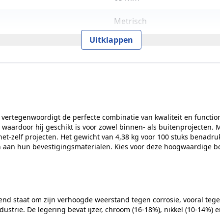
Metrisch
Uitklappen
SW17
800 N/mm2
65 mm
DIN 933
ertegenwoordigt de perfecte combinatie van kwaliteit en functiona
, waardoor hij geschikt is voor zowel binnen- als buitenprojecten.
et-zelf projecten. Het gewicht van 4,38 kg voor 100 stuks benadru
80
n aan hun bevestigingsmaterialen. Kies voor deze hoogwaardige bou
Zeskantkop
ISO 4017
end staat om zijn verhoogde weerstand tegen corrosie, vooral tege
18,9 mm
strie. De legering bevat ijzer, chroom (16-18%), nikkel (10-14%)