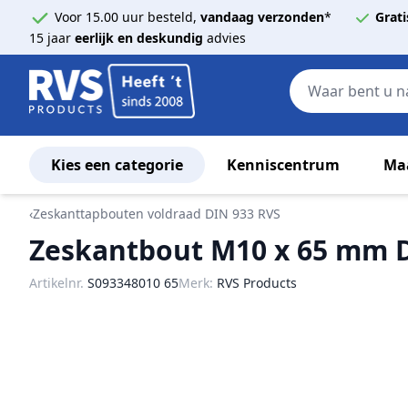
Voor 15.00 uur besteld,
vandaag verzonden
*
Grati
15 jaar
eerlijk en deskundig
advies
Kies een categorie
Kenniscentrum
Ma
Ga naar de inhoud
‹
Zeskanttapbouten voldraad DIN 933 RVS
Zeskantbout M10 x 65 mm D
Artikelnr.
S093348010 65
Merk:
RVS Products