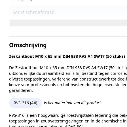
Soort schroefdraad
Maat aandrijving
Treksterkte
Omschrijving
Lengte (L)
Zeskantbout M10 x 65 mm DIN 933 RVS A4 SW17 (50 stuks)
Norm en type
De Zeskantbout M10 x 65 mm DIN 933 RVS A4 SW17 (50 stuks) v
uitzonderlijke duurzaamheid en is hij bestand tegen corrosie
diverse toepassingen, variërend van constructiewerk tot doe-h
Sterkteklasse
keuze voor professionals en hobbyisten die hoge eisen stelle
garanderen.
Kopvorm
RVS-316 (A4)
is het materiaal van dit product
Alternatieve norm
RVS-316 is een hoogwaardige roestvrijstalen legering die bek
Maat (e)
toepassingen in zoutwateromgevingen en in de chemische indu
tegen corrosie vergeleken met RVS-304.