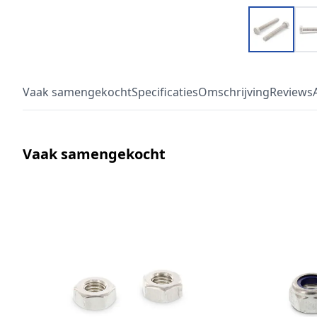
Vaak samengekocht
Specificaties
Omschrijving
Reviews
Vaak samengekocht
Druk om carrousel over te slaan