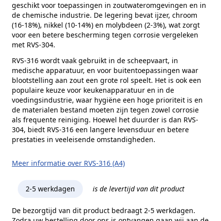
geschikt voor toepassingen in zoutwateromgevingen en in
de chemische industrie. De legering bevat ijzer, chroom
(16-18%), nikkel (10-14%) en molybdeen (2-3%), wat zorgt
voor een betere bescherming tegen corrosie vergeleken
met RVS-304.
RVS-316 wordt vaak gebruikt in de scheepvaart, in
medische apparatuur, en voor buitentoepassingen waar
blootstelling aan zout een grote rol speelt. Het is ook een
populaire keuze voor keukenapparatuur en in de
voedingsindustrie, waar hygiëne een hoge prioriteit is en
de materialen bestand moeten zijn tegen zowel corrosie
als frequente reiniging. Hoewel het duurder is dan RVS-
304, biedt RVS-316 een langere levensduur en betere
prestaties in veeleisende omstandigheden.
Meer informatie over RVS-316 (A4)
2-5 werkdagen
is de levertijd van dit product
De bezorgtijd van dit product bedraagt 2-5 werkdagen.
Zodra uw bestelling door ons is ontvangen gaan wij aan de