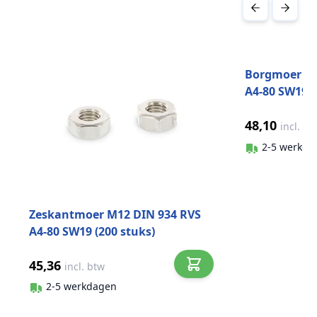
Druk om carrousel over te slaan
Borgmoer la
A4-80 SW19 (
48,10
incl. bt
2-5 werkda
Zeskantmoer M12 DIN 934 RVS
A4-80 SW19 (200 stuks)
45,36
incl. btw
2-5 werkdagen