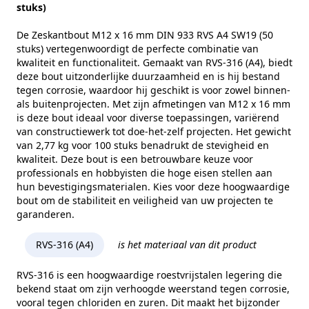
Kopvorm
Zeskantkop
stuks)
Alternatieve norm
ISO 4017
De Zeskantbout M12 x 16 mm DIN 933 RVS A4 SW19 (50
stuks) vertegenwoordigt de perfecte combinatie van
Maat (e)
21,1 mm
kwaliteit en functionaliteit. Gemaakt van RVS-316 (A4), biedt
deze bout uitzonderlijke duurzaamheid en is hij bestand
Kophoogte (k)
7,5 mm
tegen corrosie, waardoor hij geschikt is voor zowel binnen-
als buitenprojecten. Met zijn afmetingen van M12 x 16 mm
Gewicht per 100 stuks
2,77 kg
is deze bout ideaal voor diverse toepassingen, variërend
Aandrijving
Buitenzeskant
van constructiewerk tot doe-het-zelf projecten. Het gewicht
van 2,77 kg voor 100 stuks benadrukt de stevigheid en
Draadtype
Metrisch
kwaliteit. Deze bout is een betrouwbare keuze voor
professionals en hobbyisten die hoge eisen stellen aan
Inhoud verpakking
50
hun bevestigingsmaterialen. Kies voor deze hoogwaardige
bout om de stabiliteit en veiligheid van uw projecten te
Merk
RVS Products
garanderen.
RVS-316 (A4)
is het materiaal van dit product
RVS-316 is een hoogwaardige roestvrijstalen legering die
bekend staat om zijn verhoogde weerstand tegen corrosie,
vooral tegen chloriden en zuren. Dit maakt het bijzonder