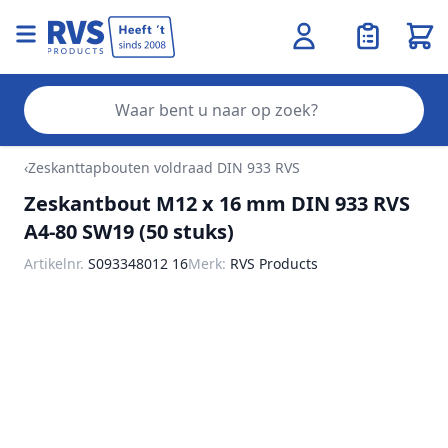
Wink
Zo
Ga naar de inhoud
‹
Zeskanttapbouten voldraad DIN 933 RVS
Zeskantbout M12 x 16 mm DIN 933 RVS
A4-80 SW19 (50 stuks)
Artikelnr.
S093348012 16
Merk:
RVS Products