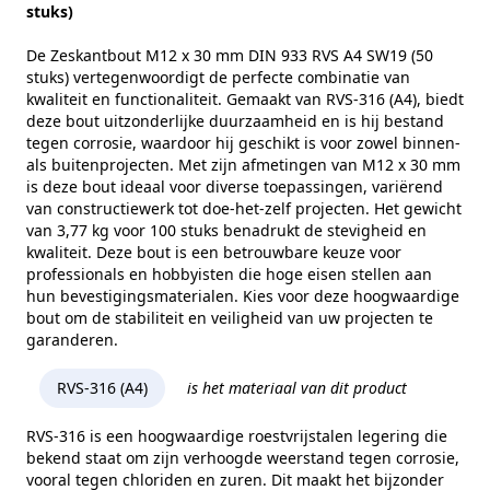
Kopvorm
Zeskantkop
stuks)
Alternatieve norm
ISO 4017
De Zeskantbout M12 x 30 mm DIN 933 RVS A4 SW19 (50
stuks) vertegenwoordigt de perfecte combinatie van
Maat (e)
21,1 mm
kwaliteit en functionaliteit. Gemaakt van RVS-316 (A4), biedt
deze bout uitzonderlijke duurzaamheid en is hij bestand
Kophoogte (k)
7,5 mm
tegen corrosie, waardoor hij geschikt is voor zowel binnen-
als buitenprojecten. Met zijn afmetingen van M12 x 30 mm
Gewicht per 100 stuks
3,77 kg
is deze bout ideaal voor diverse toepassingen, variërend
Aandrijving
Buitenzeskant
van constructiewerk tot doe-het-zelf projecten. Het gewicht
van 3,77 kg voor 100 stuks benadrukt de stevigheid en
Draadtype
Metrisch
kwaliteit. Deze bout is een betrouwbare keuze voor
professionals en hobbyisten die hoge eisen stellen aan
Inhoud verpakking
50
hun bevestigingsmaterialen. Kies voor deze hoogwaardige
bout om de stabiliteit en veiligheid van uw projecten te
Merk
RVS Products
garanderen.
RVS-316 (A4)
is het materiaal van dit product
RVS-316 is een hoogwaardige roestvrijstalen legering die
bekend staat om zijn verhoogde weerstand tegen corrosie,
vooral tegen chloriden en zuren. Dit maakt het bijzonder