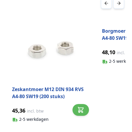
Druk om carrousel over te slaan
Borgmoer la
A4-80 SW19 (
48,10
incl. bt
2-5 werkda
Zeskantmoer M12 DIN 934 RVS
A4-80 SW19 (200 stuks)
45,36
incl. btw
2-5 werkdagen