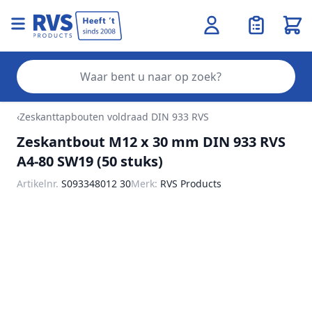
Wink
Zo
Ga naar de inhoud
‹
Zeskanttapbouten voldraad DIN 933 RVS
Zeskantbout M12 x 30 mm DIN 933 RVS
A4-80 SW19 (50 stuks)
Artikelnr.
S093348012 30
Merk:
RVS Products