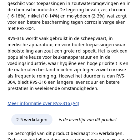
geschikt voor toepassingen in zoutwateromgevingen en in
de chemische industrie. De legering bevat ijzer, chroom
(16-18%), nikkel (10-14%) en molybdeen (2-3%), wat zorgt
voor een betere bescherming tegen corrosie vergeleken
met RVS-304.
RVS-316 wordt vaak gebruikt in de scheepvaart, in
medische apparatuur, en voor buitentoepassingen waar
blootstelling aan zout een grote rol speelt. Het is ook een
populaire keuze voor keukenapparatuur en in de
voedingsindustrie, waar hygiëne een hoge prioriteit is en
de materialen bestand moeten zijn tegen zowel corrosie
als frequente reiniging. Hoewel het duurder is dan RVS-
304, biedt RVS-316 een langere levensduur en betere
prestaties in veeleisende omstandigheden.
Meer informatie over RVS-316 (A4)
2-5 werkdagen
is de levertijd van dit product
De bezorgtijd van dit product bedraagt 2-5 werkdagen.
Zodra uw bestelling door ons is ontvangen gaan wij aan de