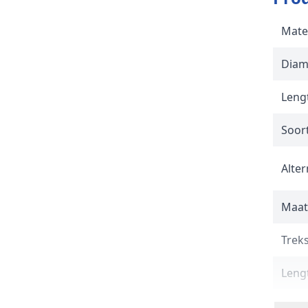
Mate
Diam
Lengt
Soor
Alter
Maat
Trek
Lengt
Norm