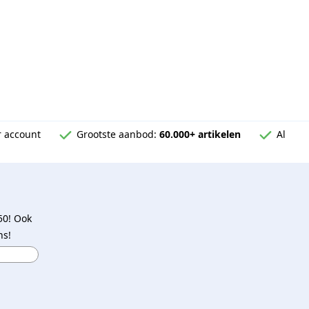
 account
Grootste aanbod:
60.000+ artikelen
Al
50! Ook
ns!