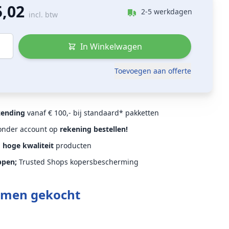
5,02
2-5 werkdagen
incl. btw
In Winkelwagen
Toevoegen aan offerte
zending
vanaf € 100,- bij standaard* pakketten
Zonder account op
rekening bestellen!
d
hoge kwaliteit
producten
ppen;
Trusted Shops kopersbescherming
amen gekocht