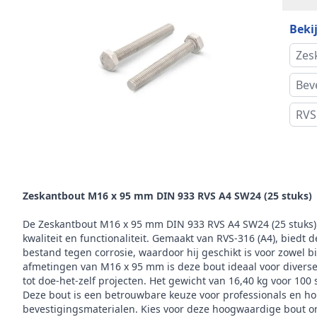
Bekij
Ster
Zes
Kop
Bev
Alte
RVS
Maat 
Omschrijving
Koph
Zeskantbout M16 x 95 mm DIN 933 RVS A4 SW24 (25 stuks)
Gewi
stuk
De Zeskantbout M16 x 95 mm DIN 933 RVS A4 SW24 (25 stuks)
kwaliteit en functionaliteit. Gemaakt van RVS-316 (A4), biedt 
Aand
bestand tegen corrosie, waardoor hij geschikt is voor zowel b
afmetingen van M16 x 95 mm is deze bout ideaal voor diverse
tot doe-het-zelf projecten. Het gewicht van 16,40 kg voor 100 
Draa
Deze bout is een betrouwbare keuze voor professionals en ho
bevestigingsmaterialen. Kies voor deze hoogwaardige bout om 