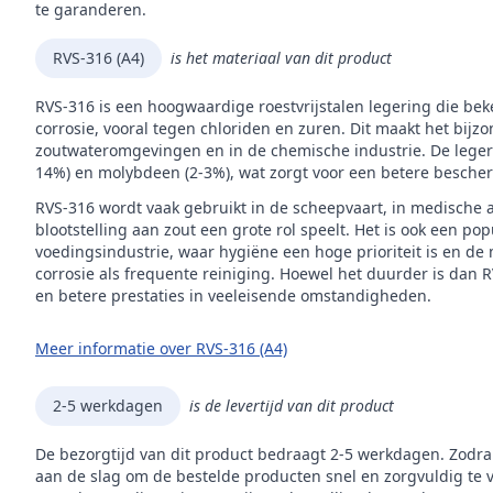
Inho
te garanderen.
Mer
RVS-316 (A4)
is het materiaal van dit product
RVS-316 is een hoogwaardige roestvrijstalen legering die be
corrosie, vooral tegen chloriden en zuren. Dit maakt het bijz
zoutwateromgevingen en in de chemische industrie. De legerin
14%) en molybdeen (2-3%), wat zorgt voor een betere besche
RVS-316 wordt vaak gebruikt in de scheepvaart, in medische 
blootstelling aan zout een grote rol speelt. Het is ook een p
voedingsindustrie, waar hygiëne een hoge prioriteit is en de
corrosie als frequente reiniging. Hoewel het duurder is dan 
en betere prestaties in veeleisende omstandigheden.
Meer informatie over RVS-316 (A4)
2-5 werkdagen
is de levertijd van dit product
De bezorgtijd van dit product bedraagt 2-5 werkdagen. Zodra
aan de slag om de bestelde producten snel en zorgvuldig te 