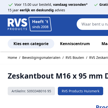
Voor 15.00 uur besteld,
vandaag verzonden
*
Grati
15 jaar
eerlijk en deskundig
advies
Kies een categorie
Kenniscentrum
Ma
Ga naar de inhoud
Home
/
Bevestigingsmaterialen
/
RVS Bouten
/
RVS Zeskan
Zeskantbout M16 x 95 mm D
Artikelnr.
S093348016 95
RVS Products Huismerk
Prod