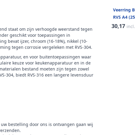
ud verpakking
25
Veerring 
k
RVS Products
RVS A4 (25
30,17
incl
kend staat om zijn verhoogde weerstand tegen
onder geschikt voor toepassingen in
g bevat ijzer, chroom (16-18%), nikkel (10-
rming tegen corrosie vergeleken met RVS-304.
apparatuur, en voor buitentoepassingen waar
opulaire keuze voor keukenapparatuur en in de
 materialen bestand moeten zijn tegen zowel
RVS-304, biedt RVS-316 een langere levensduur
 uw bestelling door ons is ontvangen gaan wij
verzenden.