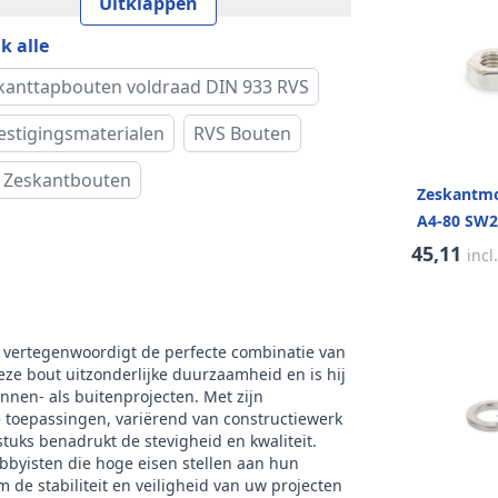
Uitklappen
k alle
kteklasse
80
kanttapbouten voldraad DIN 933 RVS
vorm
Zeskantkop
estigingsmaterialen
RVS Bouten
rnatieve norm
ISO 4017
 Zeskantbouten
Zeskantmo
(e)
26,75 mm
A4-80 SW2
45,11
incl
oogte (k)
10 mm
cht per 100
16,40 kg
s
 vertegenwoordigt de perfecte combinatie van
deze bout uitzonderlijke duurzaamheid en is hij
rijving
Buitenzeskant
innen- als buitenprojecten. Met zijn
 toepassingen, variërend van constructiewerk
stuks benadrukt de stevigheid en kwaliteit.
dtype
Metrisch
bbyisten die hoge eisen stellen aan hun
de stabiliteit en veiligheid van uw projecten