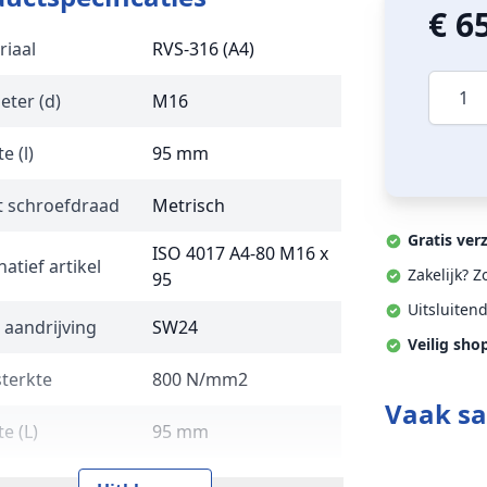
€ 6
riaal
RVS-316 (A4)
Aantal
eter (d)
M16
e (l)
95 mm
t schroefdraad
Metrisch
Gratis ver
ISO 4017 A4-80 M16 x
natief artikel
Zakelijk? 
95
Uitsluiten
 aandrijving
SW24
Veilig sho
sterkte
800 N/mm2
Vaak s
e (L)
95 mm
 en type
DIN 933