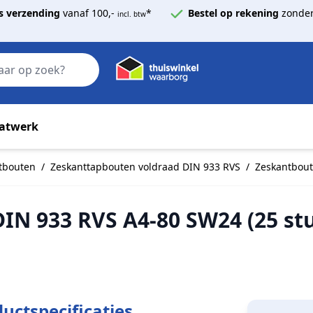
s verzending
vanaf 100,-
*
Bestel op rekening
zonder
incl. btw
Zoek
atwerk
tbouten
/
Zeskanttapbouten voldraad DIN 933 RVS
/
Zeskantbout
IN 933 RVS A4-80 SW24 (25 st
uctspecificaties