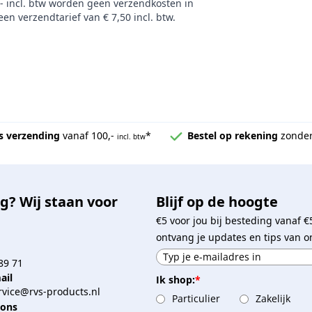
,- incl. btw worden geen verzendkosten in
en verzendtarief van € 7,50 incl. btw.
s verzending
vanaf 100,-
*
Bestel op rekening
zonder
incl. btw
g? Wij staan voor
Blijf op de hoogte
€5 voor jou bij besteding vanaf €
ontvang je updates en tips van o
89 71
ail
Ik shop:
*
vice@rvs-products.nl
Particulier
Zakelijk
 ons