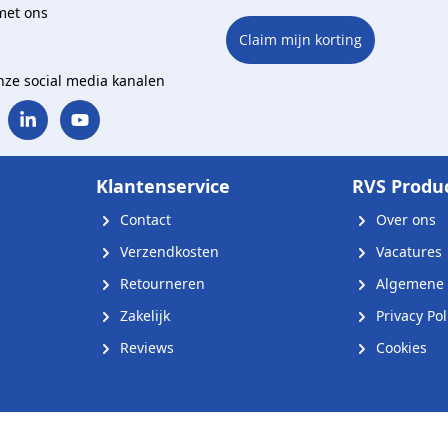
met ons
Claim mijn korting
onze social media kanalen
Klantenservice
RVS Produ
Contact
Over ons
Verzendkosten
Vacatures
Retourneren
Algemene 
Zakelijk
Privacy Pol
Reviews
Cookies