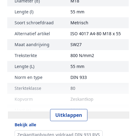
Diameter (d)
M18
Lengte (l)
55 mm
Soort schroefdraad
Metrisch
Alternatief artikel
ISO 4017 A4-80 M18 x 55
Maat aandrijving
SW27
Treksterkte
800 N/mm2
Lengte (L)
55 mm
Norm en type
DIN 933
Sterkteklasse
80
Kopvorm
Zeskantkop
Maat (e)
30,M14
Uitklappen
Kophoogte (k)
11,5 mm
Bekijk alle
Gewicht per 100 stuks
14,50 kg
Zeskanttapbouten voldraad DIN 933 RVS