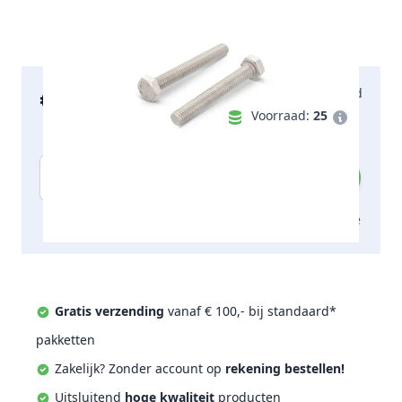
€ 86,16
Maandag bezorgd
incl. btw
Voorraad:
25
Aantal
Toevoegen aan offerte
Gratis verzending
vanaf € 100,- bij standaard*
pakketten
Zakelijk? Zonder account op
rekening bestellen!
Uitsluitend
hoge kwaliteit
producten