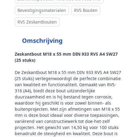
Aandrijving
Buitenzeskant
Bevestigingsmaterialen
RVS Bouten
Draadtype
Metrisch
RVS Zeskantbouten
Inhoud verpakking
25
Omschrijving
Merk
RVS Products
Zeskantbout M18 x 55 mm DIN 933 RVS A4 SW27
(25 stuks)
De Zeskantbout M18 x 55 mm DIN 933 RVS A4 SW27
(25 stuks) vertegenwoordigt de perfecte combinatie
van kwaliteit en functionaliteit. Gemaakt van RVS-
316 (A4), biedt deze bout uitzonderlijke
duurzaamheid en is hij bestand tegen corrosie,
waardoor hij geschikt is voor zowel binnen- als
buitenprojecten. Met zijn afmetingen van M18 x 55
mm is deze bout ideaal voor diverse toepassingen,
variërend van constructiewerk tot doe-het-zelf
projecten. Het gewicht van 14,50 kg voor 100 stuks
benadrukt de stevigheid en kwaliteit. Deze bout is