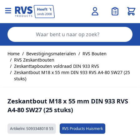
Wink
Zo
Ga naar de inhoud
Home
/
Bevestigingsmaterialen
/
RVS Bouten
/
RVS Zeskantbouten
/
Zeskanttapbouten voldraad DIN 933 RVS
/
Zeskantbout M18 x 55 mm DIN 933 RVS A4-80 SW27 (25
stuks)
Zeskantbout M18 x 55 mm DIN 933 RVS
A4-80 SW27 (25 stuks)
Artikelnr.
S093348018 55
RVS Products Huismerk