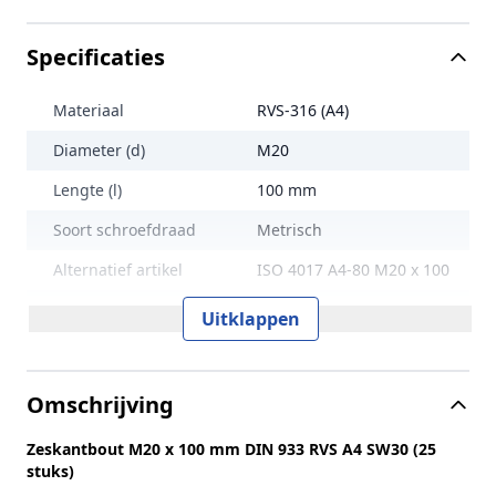
Specificaties
Materiaal
RVS-316 (A4)
Diameter (d)
M20
Lengte (l)
100 mm
Soort schroefdraad
Metrisch
Alternatief artikel
ISO 4017 A4-80 M20 x 100
Maat aandrijving
SW30
Uitklappen
Treksterkte
800 N/mm2
Lengte (L)
100 mm
Omschrijving
Norm en type
DIN 933
Zeskantbout M20 x 100 mm DIN 933 RVS A4 SW30 (25
Sterkteklasse
80
stuks)