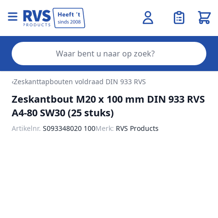
Wink
Zo
Ga naar de inhoud
‹
Zeskanttapbouten voldraad DIN 933 RVS
Zeskantbout M20 x 100 mm DIN 933 RVS
A4-80 SW30 (25 stuks)
Artikelnr.
S093348020 100
Merk:
RVS Products