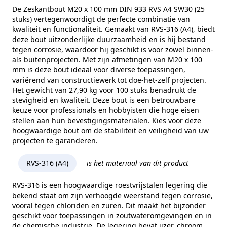
Kopvorm
Zeskantkop
De Zeskantbout M20 x 100 mm DIN 933 RVS A4 SW30 (25
stuks) vertegenwoordigt de perfecte combinatie van
Alternatieve norm
ISO 4017
kwaliteit en functionaliteit. Gemaakt van RVS-316 (A4), biedt
deze bout uitzonderlijke duurzaamheid en is hij bestand
Maat (e)
33,53 mm
tegen corrosie, waardoor hij geschikt is voor zowel binnen-
als buitenprojecten. Met zijn afmetingen van M20 x 100
Kophoogte (k)
12,5 mm
mm is deze bout ideaal voor diverse toepassingen,
Gewicht per 100 stuks
27,90 kg
variërend van constructiewerk tot doe-het-zelf projecten.
Het gewicht van 27,90 kg voor 100 stuks benadrukt de
Aandrijving
Buitenzeskant
stevigheid en kwaliteit. Deze bout is een betrouwbare
keuze voor professionals en hobbyisten die hoge eisen
Draadtype
Metrisch
stellen aan hun bevestigingsmaterialen. Kies voor deze
hoogwaardige bout om de stabiliteit en veiligheid van uw
Inhoud verpakking
25
projecten te garanderen.
Merk
RVS Products
RVS-316 (A4)
is het materiaal van dit product
RVS-316 is een hoogwaardige roestvrijstalen legering die
bekend staat om zijn verhoogde weerstand tegen corrosie,
vooral tegen chloriden en zuren. Dit maakt het bijzonder
geschikt voor toepassingen in zoutwateromgevingen en in
de chemische industrie. De legering bevat ijzer, chroom