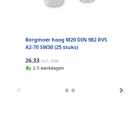
Borgmoer hoog M20 DIN 982 RVS
A2-70 SW30 (25 stuks)
26,33
2
incl. btw
2-5 werkdagen