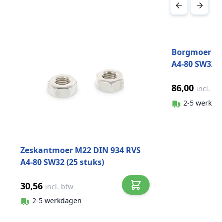
Druk om carrousel over te slaan
Borgmoer la
A4-80 SW32 (
86,00
incl. bt
2-5 werkda
Zeskantmoer M22 DIN 934 RVS
A4-80 SW32 (25 stuks)
30,56
incl. btw
2-5 werkdagen