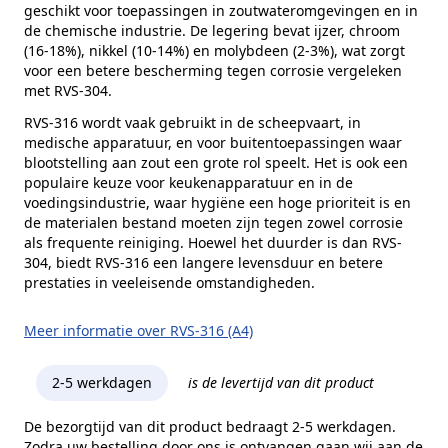
geschikt voor toepassingen in zoutwateromgevingen en in
de chemische industrie. De legering bevat ijzer, chroom
(16-18%), nikkel (10-14%) en molybdeen (2-3%), wat zorgt
voor een betere bescherming tegen corrosie vergeleken
met RVS-304.
RVS-316 wordt vaak gebruikt in de scheepvaart, in
medische apparatuur, en voor buitentoepassingen waar
blootstelling aan zout een grote rol speelt. Het is ook een
populaire keuze voor keukenapparatuur en in de
voedingsindustrie, waar hygiëne een hoge prioriteit is en
de materialen bestand moeten zijn tegen zowel corrosie
als frequente reiniging. Hoewel het duurder is dan RVS-
304, biedt RVS-316 een langere levensduur en betere
prestaties in veeleisende omstandigheden.
Meer informatie over RVS-316 (A4)
2-5 werkdagen
is de levertijd van dit product
De bezorgtijd van dit product bedraagt 2-5 werkdagen.
Zodra uw bestelling door ons is ontvangen gaan wij aan de