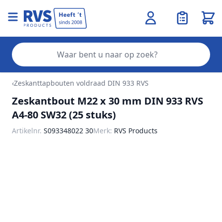
Wink
Zo
Ga naar de inhoud
‹
Zeskanttapbouten voldraad DIN 933 RVS
Zeskantbout M22 x 30 mm DIN 933 RVS
A4-80 SW32 (25 stuks)
Artikelnr.
S093348022 30
Merk:
RVS Products