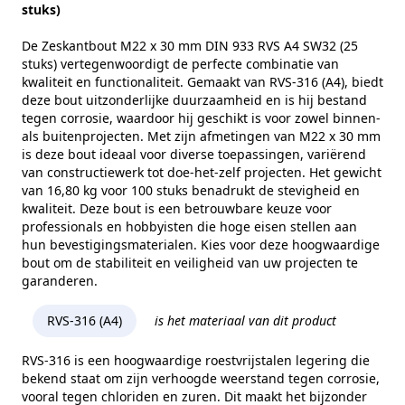
Sterkteklasse
80
stuks)
Kopvorm
Zeskantkop
De Zeskantbout M22 x 30 mm DIN 933 RVS A4 SW32 (25
stuks) vertegenwoordigt de perfecte combinatie van
Maat (e)
35,72 mm
kwaliteit en functionaliteit. Gemaakt van RVS-316 (A4), biedt
deze bout uitzonderlijke duurzaamheid en is hij bestand
Kophoogte (k)
14 mm
tegen corrosie, waardoor hij geschikt is voor zowel binnen-
als buitenprojecten. Met zijn afmetingen van M22 x 30 mm
Gewicht per 100 stuks
16,80 kg
is deze bout ideaal voor diverse toepassingen, variërend
Aandrijving
Buitenzeskant
van constructiewerk tot doe-het-zelf projecten. Het gewicht
van 16,80 kg voor 100 stuks benadrukt de stevigheid en
Draadtype
Metrisch
kwaliteit. Deze bout is een betrouwbare keuze voor
professionals en hobbyisten die hoge eisen stellen aan
Inhoud verpakking
25
hun bevestigingsmaterialen. Kies voor deze hoogwaardige
bout om de stabiliteit en veiligheid van uw projecten te
Merk
RVS Products
garanderen.
RVS-316 (A4)
is het materiaal van dit product
RVS-316 is een hoogwaardige roestvrijstalen legering die
bekend staat om zijn verhoogde weerstand tegen corrosie,
vooral tegen chloriden en zuren. Dit maakt het bijzonder