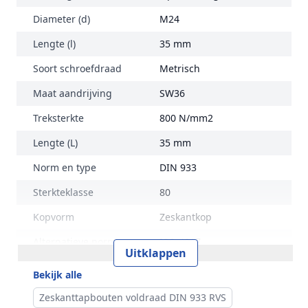
Diameter (d)
M24
Lengte (l)
35 mm
Soort schroefdraad
Metrisch
Maat aandrijving
SW36
Treksterkte
800 N/mm2
Lengte (L)
35 mm
Norm en type
DIN 933
Sterkteklasse
80
Kopvorm
Zeskantkop
Alternatieve norm
ISO 4017
Uitklappen
Maat (e)
39,98 mm
Bekijk alle
Kophoogte (k)
15 mm
Zeskanttapbouten voldraad DIN 933 RVS