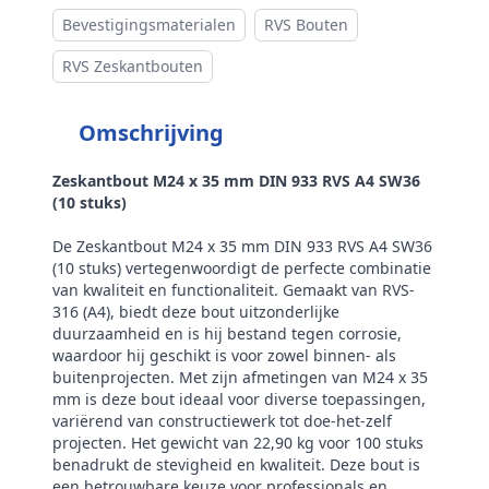
Gewicht per 100 stuks
22,90 kg
Bevestigingsmaterialen
RVS Bouten
Aandrijving
Buitenzeskant
RVS Zeskantbouten
Draadtype
Metrisch
Omschrijving
Inhoud verpakking
10
Merk
RVS Products
Zeskantbout M24 x 35 mm DIN 933 RVS A4 SW36
(10 stuks)
De Zeskantbout M24 x 35 mm DIN 933 RVS A4 SW36
(10 stuks) vertegenwoordigt de perfecte combinatie
van kwaliteit en functionaliteit. Gemaakt van RVS-
316 (A4), biedt deze bout uitzonderlijke
duurzaamheid en is hij bestand tegen corrosie,
waardoor hij geschikt is voor zowel binnen- als
buitenprojecten. Met zijn afmetingen van M24 x 35
mm is deze bout ideaal voor diverse toepassingen,
variërend van constructiewerk tot doe-het-zelf
projecten. Het gewicht van 22,90 kg voor 100 stuks
benadrukt de stevigheid en kwaliteit. Deze bout is
een betrouwbare keuze voor professionals en