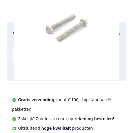
€ 67,05
2-5 werkdagen
incl. btw
Aantal
Toevoegen aan offerte
Gratis verzending
vanaf € 100,- bij standaard*
pakketten
Zakelijk? Zonder account op
rekening bestellen!
Uitsluitend
hoge kwaliteit
producten