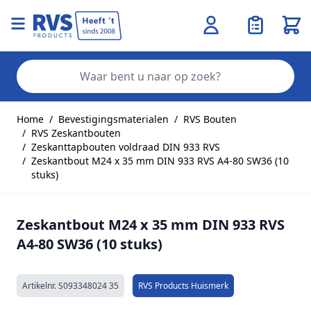
Wink
Zo
Ga naar de inhoud
Home
/
Bevestigingsmaterialen
/
RVS Bouten
/
RVS Zeskantbouten
/
Zeskanttapbouten voldraad DIN 933 RVS
/
Zeskantbout M24 x 35 mm DIN 933 RVS A4-80 SW36 (10
stuks)
Zeskantbout M24 x 35 mm DIN 933 RVS
A4-80 SW36 (10 stuks)
Artikelnr.
S093348024 35
RVS Products Huismerk