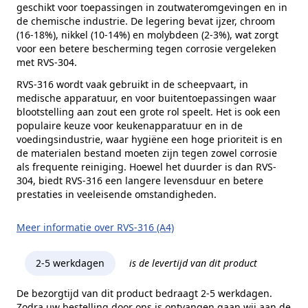
geschikt voor toepassingen in zoutwateromgevingen en in
de chemische industrie. De legering bevat ijzer, chroom
(16-18%), nikkel (10-14%) en molybdeen (2-3%), wat zorgt
voor een betere bescherming tegen corrosie vergeleken
met RVS-304.
RVS-316 wordt vaak gebruikt in de scheepvaart, in
medische apparatuur, en voor buitentoepassingen waar
blootstelling aan zout een grote rol speelt. Het is ook een
populaire keuze voor keukenapparatuur en in de
voedingsindustrie, waar hygiëne een hoge prioriteit is en
de materialen bestand moeten zijn tegen zowel corrosie
als frequente reiniging. Hoewel het duurder is dan RVS-
304, biedt RVS-316 een langere levensduur en betere
prestaties in veeleisende omstandigheden.
Meer informatie over RVS-316 (A4)
2-5 werkdagen
is de levertijd van dit product
De bezorgtijd van dit product bedraagt 2-5 werkdagen.
Zodra uw bestelling door ons is ontvangen gaan wij aan de