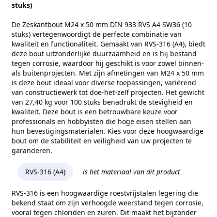
Sterkteklasse
80
stuks)
Kopvorm
Zeskantkop
De Zeskantbout M24 x 50 mm DIN 933 RVS A4 SW36 (10
stuks) vertegenwoordigt de perfecte combinatie van
Alternatieve norm
ISO 4017
kwaliteit en functionaliteit. Gemaakt van RVS-316 (A4), biedt
deze bout uitzonderlijke duurzaamheid en is hij bestand
Maat (e)
39,98 mm
tegen corrosie, waardoor hij geschikt is voor zowel binnen-
als buitenprojecten. Met zijn afmetingen van M24 x 50 mm
Kophoogte (k)
15 mm
is deze bout ideaal voor diverse toepassingen, variërend
Gewicht per 100 stuks
27,40 kg
van constructiewerk tot doe-het-zelf projecten. Het gewicht
van 27,40 kg voor 100 stuks benadrukt de stevigheid en
Aandrijving
Buitenzeskant
kwaliteit. Deze bout is een betrouwbare keuze voor
professionals en hobbyisten die hoge eisen stellen aan
Draadtype
Metrisch
hun bevestigingsmaterialen. Kies voor deze hoogwaardige
bout om de stabiliteit en veiligheid van uw projecten te
Inhoud verpakking
10
garanderen.
Merk
RVS Products
RVS-316 (A4)
is het materiaal van dit product
RVS-316 is een hoogwaardige roestvrijstalen legering die
bekend staat om zijn verhoogde weerstand tegen corrosie,
vooral tegen chloriden en zuren. Dit maakt het bijzonder