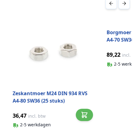
Druk om carrousel over te slaan
Borgmoer la
A4-70 SW36 (
89,22
incl. bt
2-5 werkda
Zeskantmoer M24 DIN 934 RVS
A4-80 SW36 (25 stuks)
36,47
incl. btw
2-5 werkdagen