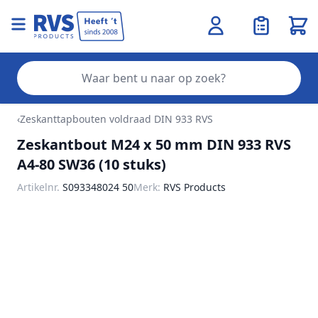
Wink
Zo
Ga naar de inhoud
‹
Zeskanttapbouten voldraad DIN 933 RVS
Zeskantbout M24 x 50 mm DIN 933 RVS
A4-80 SW36 (10 stuks)
Artikelnr.
S093348024 50
Merk:
RVS Products