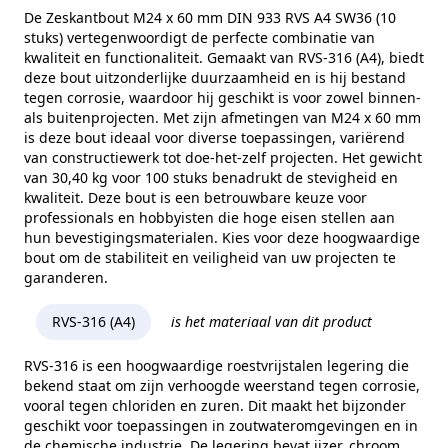
Kopvorm
Zeskantkop
De Zeskantbout M24 x 60 mm DIN 933 RVS A4 SW36 (10
stuks) vertegenwoordigt de perfecte combinatie van
Alternatieve norm
ISO 4017
kwaliteit en functionaliteit. Gemaakt van RVS-316 (A4), biedt
deze bout uitzonderlijke duurzaamheid en is hij bestand
Maat (e)
39,98 mm
tegen corrosie, waardoor hij geschikt is voor zowel binnen-
als buitenprojecten. Met zijn afmetingen van M24 x 60 mm
Kophoogte (k)
15 mm
is deze bout ideaal voor diverse toepassingen, variërend
Gewicht per 100 stuks
30,40 kg
van constructiewerk tot doe-het-zelf projecten. Het gewicht
van 30,40 kg voor 100 stuks benadrukt de stevigheid en
Aandrijving
Buitenzeskant
kwaliteit. Deze bout is een betrouwbare keuze voor
professionals en hobbyisten die hoge eisen stellen aan
Draadtype
Metrisch
hun bevestigingsmaterialen. Kies voor deze hoogwaardige
bout om de stabiliteit en veiligheid van uw projecten te
Inhoud verpakking
10
garanderen.
Merk
RVS Products
RVS-316 (A4)
is het materiaal van dit product
RVS-316 is een hoogwaardige roestvrijstalen legering die
bekend staat om zijn verhoogde weerstand tegen corrosie,
vooral tegen chloriden en zuren. Dit maakt het bijzonder
geschikt voor toepassingen in zoutwateromgevingen en in
de chemische industrie. De legering bevat ijzer, chroom