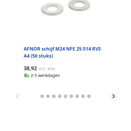
AFNOR schijf M24 NFE 25-514 RVS
A4 (50 stuks)
38,92
8
incl. btw
2-5 werkdagen