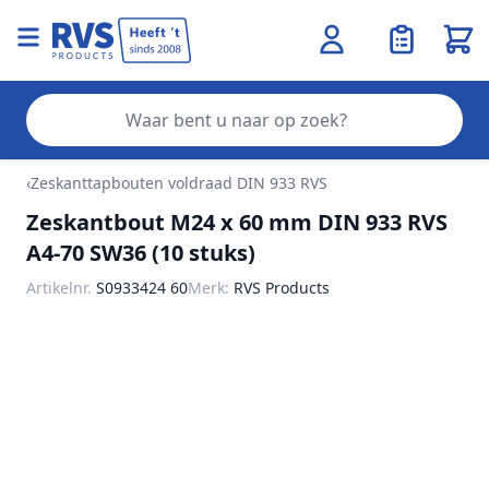
Wink
Zo
Ga naar de inhoud
‹
Zeskanttapbouten voldraad DIN 933 RVS
Zeskantbout M24 x 60 mm DIN 933 RVS
A4-70 SW36 (10 stuks)
Artikelnr.
S0933424 60
Merk:
RVS Products