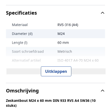
Specificaties
Materiaal
RVS-316 (A4)
Diameter (d)
M24
Lengte (l)
60 mm
Soort schroefdraad
Metrisch
Alternatief artikel
ISO 4017 A4-70 M24 x 60
Maat aandrijving
SW36
Uitklappen
Treksterkte
700 N/mm2
Lengte (L)
60 mm
Omschrijving
Norm en type
DIN 933
Zeskantbout M24 x 60 mm DIN 933 RVS A4 SW36 (10
Sterkteklasse
70
stuks)