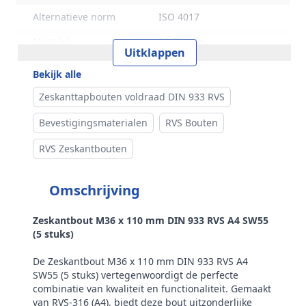
Alternatieve norm
ISO 4017
Maat (e)
60,79 mm
Uitklappen
Kophoogte (k)
22,5 mm
Bekijk alle
Gewicht per 100 stuks
120,00 kg
Zeskanttapbouten voldraad DIN 933 RVS
Aandrijving
Buitenzeskant
Bevestigingsmaterialen
RVS Bouten
Draadtype
Metrisch
RVS Zeskantbouten
Inhoud verpakking
5
Omschrijving
Merk
RVS Products
Zeskantbout M36 x 110 mm DIN 933 RVS A4 SW55
(5 stuks)
De Zeskantbout M36 x 110 mm DIN 933 RVS A4
SW55 (5 stuks) vertegenwoordigt de perfecte
combinatie van kwaliteit en functionaliteit. Gemaakt
van RVS-316 (A4), biedt deze bout uitzonderlijke