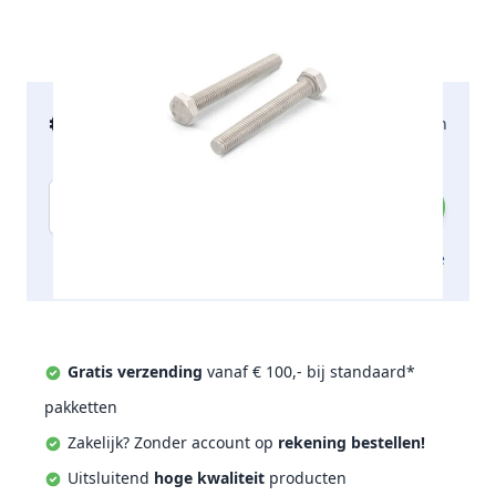
€ 207,07
2-5 werkdagen
incl. btw
Aantal
Toevoegen aan offerte
Gratis verzending
vanaf € 100,- bij standaard*
pakketten
Zakelijk? Zonder account op
rekening bestellen!
Uitsluitend
hoge kwaliteit
producten