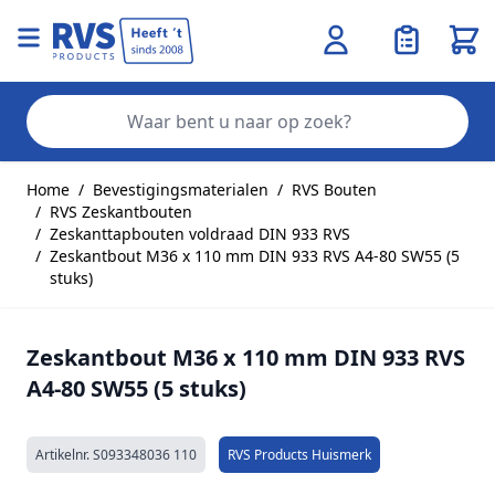
Wink
Zo
Ga naar de inhoud
Home
/
Bevestigingsmaterialen
/
RVS Bouten
/
RVS Zeskantbouten
/
Zeskanttapbouten voldraad DIN 933 RVS
/
Zeskantbout M36 x 110 mm DIN 933 RVS A4-80 SW55 (5
stuks)
Zeskantbout M36 x 110 mm DIN 933 RVS
A4-80 SW55 (5 stuks)
Artikelnr.
S093348036 110
RVS Products Huismerk