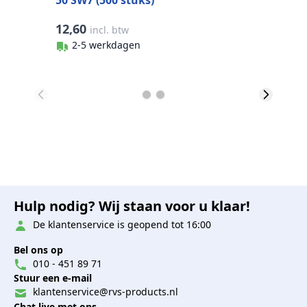
12,60
4
incl. btw
2-5 werkdagen
Hulp nodig? Wij staan voor u klaar!
De klantenservice is geopend tot 16:00
Bel ons op
010 - 451 89 71
Stuur een e-mail
klantenservice@rvs-products.nl
Chat live met ons