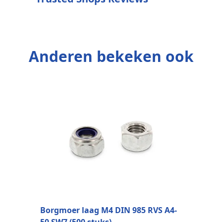
Anderen bekeken ook
P
m
Borgmoer laag M4 DIN 985 RVS A4-
50 SW7 (500 stuks)