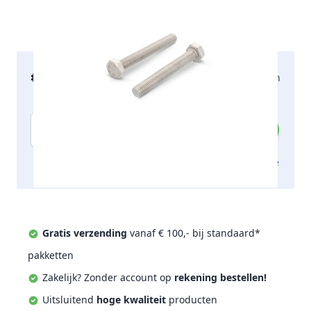
€ 35,64
2-5 werkdagen
incl. btw
Aantal
Toevoegen aan offerte
Gratis verzending
vanaf € 100,- bij standaard*
pakketten
Zakelijk? Zonder account op
rekening bestellen!
Uitsluitend
hoge kwaliteit
producten