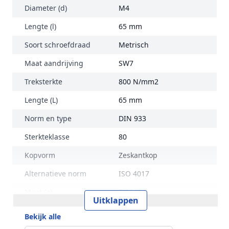
Diameter (d)
M4
Lengte (l)
65 mm
Soort schroefdraad
Metrisch
Maat aandrijving
SW7
Treksterkte
800 N/mm2
Lengte (L)
65 mm
Norm en type
DIN 933
Sterkteklasse
80
Kopvorm
Zeskantkop
Alternatieve norm
ISO 4017
Maat (e)
7,66 mm
Uitklappen
Kophoogte (k)
2,8 mm
Bekijk alle
Gewicht per 100 stuks
0,59 kg