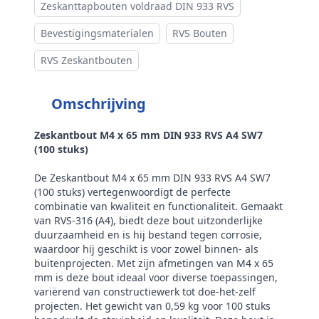
Zeskanttapbouten voldraad DIN 933 RVS
Aandrijving
Buitenzeskant
Bevestigingsmaterialen
RVS Bouten
Draadtype
Metrisch
RVS Zeskantbouten
Inhoud verpakking
100
Omschrijving
Merk
RVS Products
Zeskantbout M4 x 65 mm DIN 933 RVS A4 SW7
(100 stuks)
De Zeskantbout M4 x 65 mm DIN 933 RVS A4 SW7
(100 stuks) vertegenwoordigt de perfecte
combinatie van kwaliteit en functionaliteit. Gemaakt
van RVS-316 (A4), biedt deze bout uitzonderlijke
duurzaamheid en is hij bestand tegen corrosie,
waardoor hij geschikt is voor zowel binnen- als
buitenprojecten. Met zijn afmetingen van M4 x 65
mm is deze bout ideaal voor diverse toepassingen,
variërend van constructiewerk tot doe-het-zelf
projecten. Het gewicht van 0,59 kg voor 100 stuks