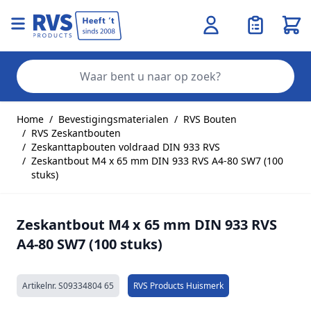
Wink
Zo
Ga naar de inhoud
Home
/
Bevestigingsmaterialen
/
RVS Bouten
/
RVS Zeskantbouten
/
Zeskanttapbouten voldraad DIN 933 RVS
/
Zeskantbout M4 x 65 mm DIN 933 RVS A4-80 SW7 (100
stuks)
Zeskantbout M4 x 65 mm DIN 933 RVS
A4-80 SW7 (100 stuks)
Artikelnr.
S09334804 65
RVS Products Huismerk