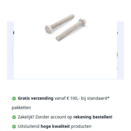
€ 16,86
2-5 werkdagen
incl. btw
Aantal
Toevoegen aan offerte
Gratis verzending
vanaf € 100,- bij standaard*
pakketten
Zakelijk? Zonder account op
rekening bestellen!
Uitsluitend
hoge kwaliteit
producten