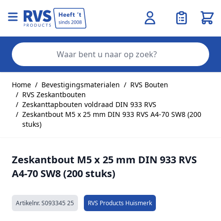
Wink
Zo
Ga naar de inhoud
Home
/
Bevestigingsmaterialen
/
RVS Bouten
/
RVS Zeskantbouten
/
Zeskanttapbouten voldraad DIN 933 RVS
/
Zeskantbout M5 x 25 mm DIN 933 RVS A4-70 SW8 (200
stuks)
Zeskantbout M5 x 25 mm DIN 933 RVS
A4-70 SW8 (200 stuks)
Artikelnr.
S093345 25
RVS Products Huismerk