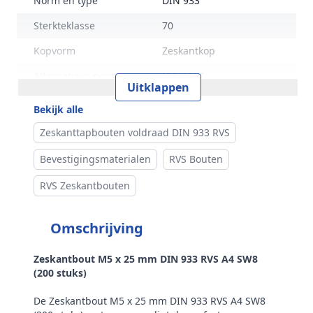
Norm en type
DIN 933
Sterkteklasse
70
Kopvorm
Zeskantkop
Alternatieve norm
ISO 4017
Uitklappen
Maat (e)
8,79 mm
Bekijk alle
Kophoogte (k)
3,5 mm
Zeskanttapbouten voldraad DIN 933 RVS
Gewicht per 100 stuks
0,45 kg
Bevestigingsmaterialen
RVS Bouten
Aandrijving
Buitenzeskant
RVS Zeskantbouten
Draadtype
Metrisch
Omschrijving
Inhoud verpakking
200
Merk
RVS Products
Zeskantbout M5 x 25 mm DIN 933 RVS A4 SW8
(200 stuks)
De Zeskantbout M5 x 25 mm DIN 933 RVS A4 SW8