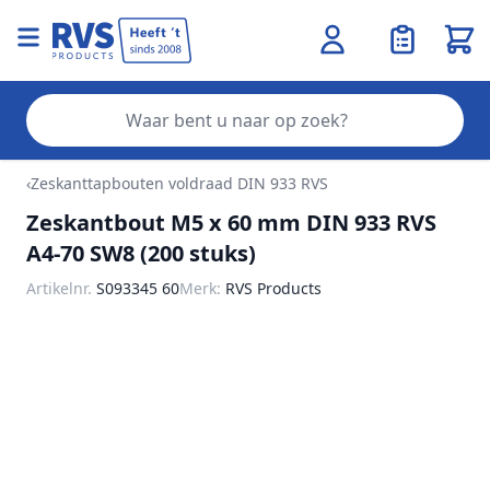
Wink
Zo
Ga naar de inhoud
‹
Zeskanttapbouten voldraad DIN 933 RVS
Zeskantbout M5 x 60 mm DIN 933 RVS
A4-70 SW8 (200 stuks)
Artikelnr.
S093345 60
Merk:
RVS Products