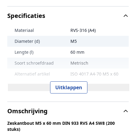
Specificaties
Materiaal
RVS-316 (A4)
Diameter (d)
M5
Lengte (l)
60 mm
Soort schroefdraad
Metrisch
Alternatief artikel
ISO 4017 A4-70 M5 x 60
Maat aandrijving
SW8
Uitklappen
Treksterkte
700 N/mm2
Lengte (L)
60 mm
Omschrijving
Norm en type
DIN 933
Zeskantbout M5 x 60 mm DIN 933 RVS A4 SW8 (200
Sterkteklasse
70
stuks)