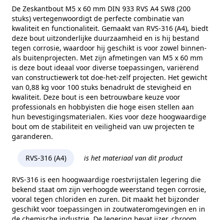
Kopvorm
Zeskantkop
De Zeskantbout M5 x 60 mm DIN 933 RVS A4 SW8 (200
stuks) vertegenwoordigt de perfecte combinatie van
Alternatieve norm
ISO 4017
kwaliteit en functionaliteit. Gemaakt van RVS-316 (A4), biedt
deze bout uitzonderlijke duurzaamheid en is hij bestand
Maat (e)
8,79 mm
tegen corrosie, waardoor hij geschikt is voor zowel binnen-
als buitenprojecten. Met zijn afmetingen van M5 x 60 mm
Kophoogte (k)
3,5 mm
is deze bout ideaal voor diverse toepassingen, variërend
Gewicht per 100 stuks
0,88 kg
van constructiewerk tot doe-het-zelf projecten. Het gewicht
van 0,88 kg voor 100 stuks benadrukt de stevigheid en
Aandrijving
Buitenzeskant
kwaliteit. Deze bout is een betrouwbare keuze voor
professionals en hobbyisten die hoge eisen stellen aan
Draadtype
Metrisch
hun bevestigingsmaterialen. Kies voor deze hoogwaardige
bout om de stabiliteit en veiligheid van uw projecten te
Inhoud verpakking
200
garanderen.
Merk
RVS Products
RVS-316 (A4)
is het materiaal van dit product
RVS-316 is een hoogwaardige roestvrijstalen legering die
bekend staat om zijn verhoogde weerstand tegen corrosie,
vooral tegen chloriden en zuren. Dit maakt het bijzonder
geschikt voor toepassingen in zoutwateromgevingen en in
de chemische industrie. De legering bevat ijzer, chroom