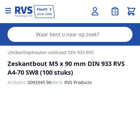
Wink
Zo
Ga naar de inhoud
‹
Zeskanttapbouten voldraad DIN 933 RVS
Zeskantbout M5 x 90 mm DIN 933 RVS
A4-70 SW8 (100 stuks)
Artikelnr.
S093345 90
Merk:
RVS Products