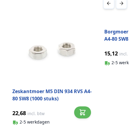
Druk om carrousel over te slaan
Borgmoer la
A4-80 SW8 (5
15,12
incl. bt
2-5 werkda
Zeskantmoer M5 DIN 934 RVS A4-
80 SW8 (1000 stuks)
22,68
incl. btw
2-5 werkdagen