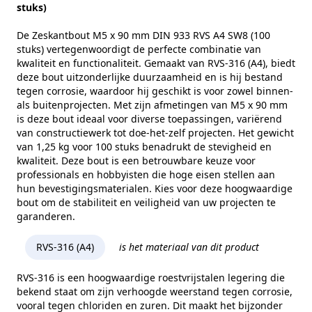
Sterkteklasse
70
stuks)
Kopvorm
Zeskantkop
De Zeskantbout M5 x 90 mm DIN 933 RVS A4 SW8 (100
stuks) vertegenwoordigt de perfecte combinatie van
Alternatieve norm
ISO 4017
kwaliteit en functionaliteit. Gemaakt van RVS-316 (A4), biedt
deze bout uitzonderlijke duurzaamheid en is hij bestand
Maat (e)
8,79 mm
tegen corrosie, waardoor hij geschikt is voor zowel binnen-
als buitenprojecten. Met zijn afmetingen van M5 x 90 mm
Kophoogte (k)
3,5 mm
is deze bout ideaal voor diverse toepassingen, variërend
Gewicht per 100 stuks
1,25 kg
van constructiewerk tot doe-het-zelf projecten. Het gewicht
van 1,25 kg voor 100 stuks benadrukt de stevigheid en
Aandrijving
Buitenzeskant
kwaliteit. Deze bout is een betrouwbare keuze voor
professionals en hobbyisten die hoge eisen stellen aan
Draadtype
Metrisch
hun bevestigingsmaterialen. Kies voor deze hoogwaardige
bout om de stabiliteit en veiligheid van uw projecten te
Inhoud verpakking
100
garanderen.
Merk
RVS Products
RVS-316 (A4)
is het materiaal van dit product
RVS-316 is een hoogwaardige roestvrijstalen legering die
bekend staat om zijn verhoogde weerstand tegen corrosie,
vooral tegen chloriden en zuren. Dit maakt het bijzonder