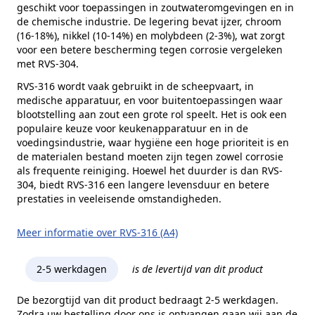
geschikt voor toepassingen in zoutwateromgevingen en in
de chemische industrie. De legering bevat ijzer, chroom
(16-18%), nikkel (10-14%) en molybdeen (2-3%), wat zorgt
voor een betere bescherming tegen corrosie vergeleken
met RVS-304.
RVS-316 wordt vaak gebruikt in de scheepvaart, in
medische apparatuur, en voor buitentoepassingen waar
blootstelling aan zout een grote rol speelt. Het is ook een
populaire keuze voor keukenapparatuur en in de
voedingsindustrie, waar hygiëne een hoge prioriteit is en
de materialen bestand moeten zijn tegen zowel corrosie
als frequente reiniging. Hoewel het duurder is dan RVS-
304, biedt RVS-316 een langere levensduur en betere
prestaties in veeleisende omstandigheden.
Meer informatie over RVS-316 (A4)
2-5 werkdagen
is de levertijd van dit product
De bezorgtijd van dit product bedraagt 2-5 werkdagen.
Zodra uw bestelling door ons is ontvangen gaan wij aan de