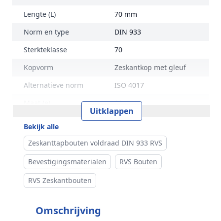
Lengte (L)
70 mm
Norm en type
DIN 933
Sterkteklasse
70
Kopvorm
Zeskantkop met gleuf
Alternatieve norm
ISO 4017
Maat (e)
11 mm
Uitklappen
Kophoogte (k)
4 mm
Bekijk alle
Gewicht per 100 stuks
1,44 kg
Zeskanttapbouten voldraad DIN 933 RVS
Aandrijving
Buitenzeskant met sleuf
Bevestigingsmaterialen
RVS Bouten
Draadtype
Metrisch
RVS Zeskantbouten
Inhoud verpakking
200
Omschrijving
Merk
RVS Products