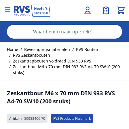
Wink
Zo
Ga naar de inhoud
Home
/
Bevestigingsmaterialen
/
RVS Bouten
/
RVS Zeskantbouten
/
Zeskanttapbouten voldraad DIN 933 RVS
/
Zeskantbout M6 x 70 mm DIN 933 RVS A4-70 SW10 (200
stuks)
Zeskantbout M6 x 70 mm DIN 933 RVS
A4-70 SW10 (200 stuks)
Artikelnr.
S0933406 70
RVS Products Huismerk