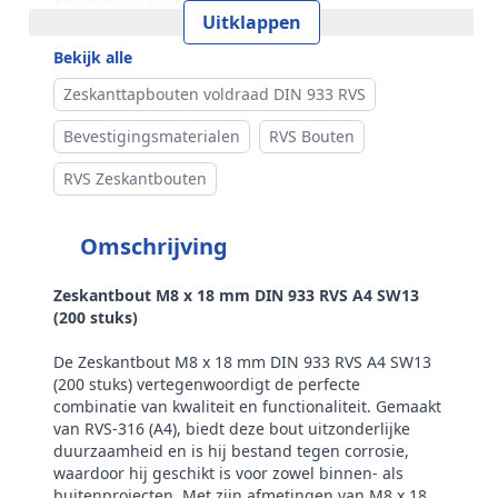
Alternatieve norm
ISO 4017
Uitklappen
Maat (e)
14,38 mm
Bekijk alle
Kophoogte (k)
5,3 mm
Zeskanttapbouten voldraad DIN 933 RVS
Gewicht per 100 stuks
1,17 kg
Bevestigingsmaterialen
RVS Bouten
Aandrijving
Buitenzeskant
RVS Zeskantbouten
Draadtype
Metrisch
Omschrijving
Inhoud verpakking
200
Merk
RVS Products
Zeskantbout M8 x 18 mm DIN 933 RVS A4 SW13
(200 stuks)
De Zeskantbout M8 x 18 mm DIN 933 RVS A4 SW13
(200 stuks) vertegenwoordigt de perfecte
combinatie van kwaliteit en functionaliteit. Gemaakt
van RVS-316 (A4), biedt deze bout uitzonderlijke
duurzaamheid en is hij bestand tegen corrosie,
waardoor hij geschikt is voor zowel binnen- als
buitenprojecten. Met zijn afmetingen van M8 x 18