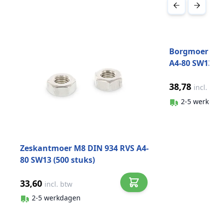
Druk om carrousel over te slaan
Borgmoer la
A4-80 SW13 (
38,78
incl. bt
2-5 werkda
Zeskantmoer M8 DIN 934 RVS A4-
80 SW13 (500 stuks)
33,60
incl. btw
2-5 werkdagen