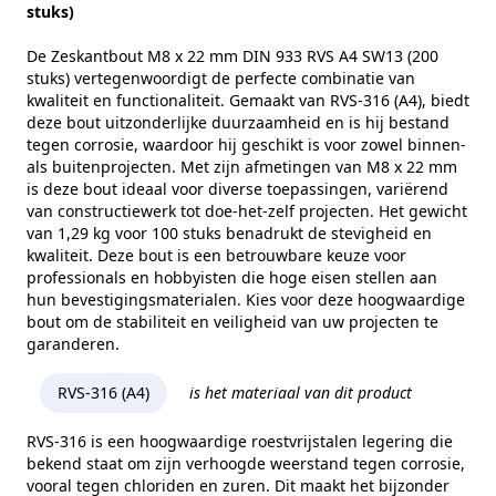
Kopvorm
Zeskantkop met gleuf
stuks)
Alternatieve norm
ISO 4017
De Zeskantbout M8 x 22 mm DIN 933 RVS A4 SW13 (200
stuks) vertegenwoordigt de perfecte combinatie van
Maat (e)
14,38 mm
kwaliteit en functionaliteit. Gemaakt van RVS-316 (A4), biedt
deze bout uitzonderlijke duurzaamheid en is hij bestand
Kophoogte (k)
5,3 mm
tegen corrosie, waardoor hij geschikt is voor zowel binnen-
als buitenprojecten. Met zijn afmetingen van M8 x 22 mm
Gewicht per 100 stuks
1,29 kg
is deze bout ideaal voor diverse toepassingen, variërend
Aandrijving
Buitenzeskant met sleuf
van constructiewerk tot doe-het-zelf projecten. Het gewicht
van 1,29 kg voor 100 stuks benadrukt de stevigheid en
Draadtype
Metrisch
kwaliteit. Deze bout is een betrouwbare keuze voor
professionals en hobbyisten die hoge eisen stellen aan
Inhoud verpakking
200
hun bevestigingsmaterialen. Kies voor deze hoogwaardige
bout om de stabiliteit en veiligheid van uw projecten te
Merk
RVS Products
garanderen.
RVS-316 (A4)
is het materiaal van dit product
RVS-316 is een hoogwaardige roestvrijstalen legering die
bekend staat om zijn verhoogde weerstand tegen corrosie,
vooral tegen chloriden en zuren. Dit maakt het bijzonder