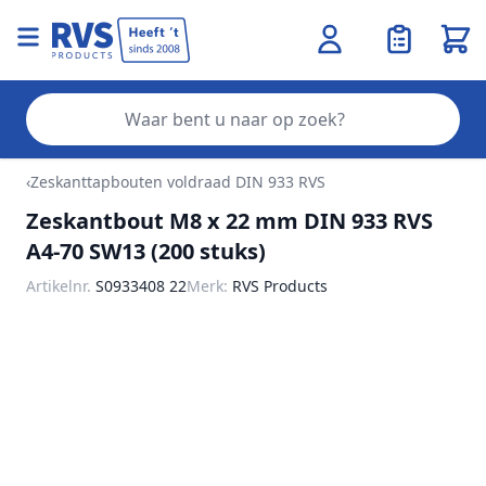
Wink
Zo
Ga naar de inhoud
‹
Zeskanttapbouten voldraad DIN 933 RVS
Zeskantbout M8 x 22 mm DIN 933 RVS
A4-70 SW13 (200 stuks)
Artikelnr.
S0933408 22
Merk:
RVS Products