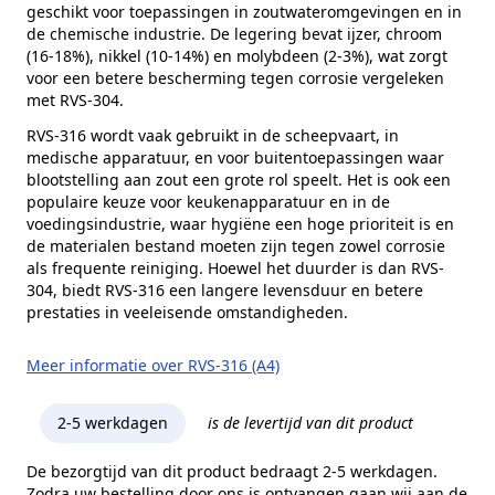
geschikt voor toepassingen in zoutwateromgevingen en in
de chemische industrie. De legering bevat ijzer, chroom
(16-18%), nikkel (10-14%) en molybdeen (2-3%), wat zorgt
voor een betere bescherming tegen corrosie vergeleken
met RVS-304.
RVS-316 wordt vaak gebruikt in de scheepvaart, in
medische apparatuur, en voor buitentoepassingen waar
blootstelling aan zout een grote rol speelt. Het is ook een
populaire keuze voor keukenapparatuur en in de
voedingsindustrie, waar hygiëne een hoge prioriteit is en
de materialen bestand moeten zijn tegen zowel corrosie
als frequente reiniging. Hoewel het duurder is dan RVS-
304, biedt RVS-316 een langere levensduur en betere
prestaties in veeleisende omstandigheden.
Meer informatie over RVS-316 (A4)
2-5 werkdagen
is de levertijd van dit product
De bezorgtijd van dit product bedraagt 2-5 werkdagen.
Zodra uw bestelling door ons is ontvangen gaan wij aan de