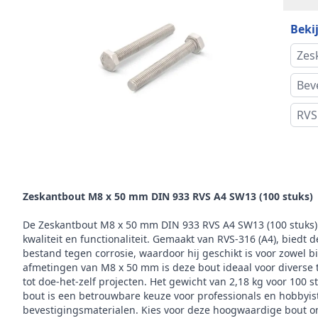
Bekij
Ster
Zes
Kop
Bev
Alte
RVS
Maat 
Omschrijving
Koph
Zeskantbout M8 x 50 mm DIN 933 RVS A4 SW13 (100 stuks)
Gewi
stuk
De Zeskantbout M8 x 50 mm DIN 933 RVS A4 SW13 (100 stuks)
kwaliteit en functionaliteit. Gemaakt van RVS-316 (A4), biedt 
Aand
bestand tegen corrosie, waardoor hij geschikt is voor zowel b
afmetingen van M8 x 50 mm is deze bout ideaal voor diverse 
tot doe-het-zelf projecten. Het gewicht van 2,18 kg voor 100 s
Draa
bout is een betrouwbare keuze voor professionals en hobbyis
bevestigingsmaterialen. Kies voor deze hoogwaardige bout om 