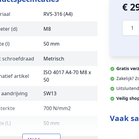
€ 2
riaal
RVS-316 (A4)
Aantal
eter (d)
M8
e (l)
50 mm
t schroefdraad
Metrisch
Gratis ver
ISO 4017 A4-70 M8 x
natief artikel
Zakelijk? 
50
Uitsluiten
 aandrijving
SW13
Veilig sho
sterkte
700 N/mm2
Vaak s
e (L)
50 mm
 en type
DIN 933