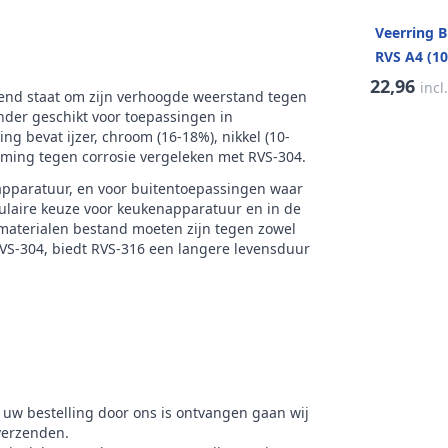
ud verpakking
100
Veerring 
k
RVS Products
RVS A4 (10
22,96
incl
kend staat om zijn verhoogde weerstand tegen
onder geschikt voor toepassingen in
g bevat ijzer, chroom (16-18%), nikkel (10-
rming tegen corrosie vergeleken met RVS-304.
apparatuur, en voor buitentoepassingen waar
opulaire keuze voor keukenapparatuur en in de
 materialen bestand moeten zijn tegen zowel
RVS-304, biedt RVS-316 een langere levensduur
 uw bestelling door ons is ontvangen gaan wij
verzenden.