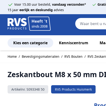
Voor 15.00 uur besteld,
vandaag verzonden
*
Grati
15 jaar
eerlijk en deskundig
advies
Kies een categorie
Kenniscentrum
Ma
Ga naar de inhoud
Home
/
Bevestigingsmaterialen
/
RVS Bouten
/
RVS Zeskan
Zeskantbout M8 x 50 mm DI
Artikelnr.
S093348 50
RVS Products Huismerk
Prod