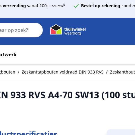
s verzending
vanaf 100,-
*
Bestel op rekening
zonder
incl. btw
Zoek
atwerk
tbouten
/
Zeskanttapbouten voldraad DIN 933 RVS
/
Zeskantbout
N 933 RVS A4-70 SW13 (100 st
uctspecificaties