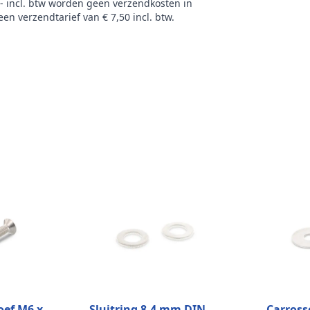
,- incl. btw worden geen verzendkosten in
en verzendtarief van € 7,50 incl. btw.
oef M6 x
Sluitring 8,4 mm DIN
Carrosse