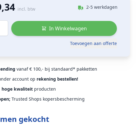
9,34
2-5 werkdagen
incl. btw
In Winkelwagen
Toevoegen aan offerte
zending
vanaf € 100,- bij standaard* pakketten
Zonder account op
rekening bestellen!
d
hoge kwaliteit
producten
ppen;
Trusted Shops kopersbescherming
amen gekocht