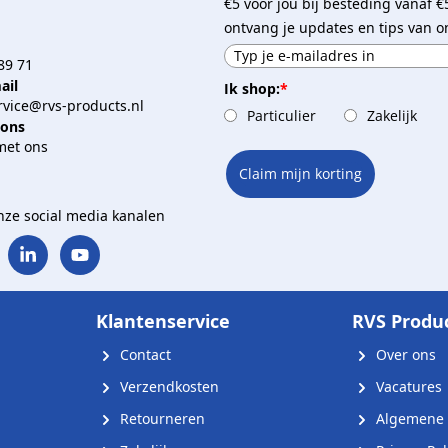
€5 voor jou bij besteding vanaf €
ontvang je updates en tips van o
89 71
ail
Ik shop:
*
vice@rvs-products.nl
Particulier
Zakelijk
 ons
met ons
Claim mijn korting
onze social media kanalen
Klantenservice
RVS Produ
Contact
Over ons
Verzendkosten
Vacatures
Retourneren
Algemene 