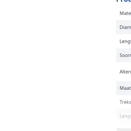
Mate
Diam
Lengt
Soor
Alter
Maat
Trek
Lengt
Norm