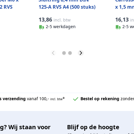
2 RVS
125-A RVS A4 (500 stuks)
x 1,5 m
ks)
A4 (200 
13,86
16,13
incl. btw
in
2-5 werkdagen
2-5 w
s verzending
vanaf 100,-
*
Bestel op rekening
zonder
incl. btw
g? Wij staan voor
Blijf op de hoogte