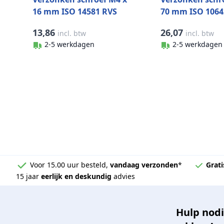
16 mm ISO 14581 RVS
70 mm ISO 1064
A4-50 TX20 (500 stuks)
A4 SW4 (100 stu
13,86
26,07
incl. btw
incl. btw
2-5 werkdagen
2-5 werkdagen
Voor 15.00 uur besteld,
vandaag verzonden
*
Grati
15 jaar
eerlijk en deskundig
advies
Hulp nodi