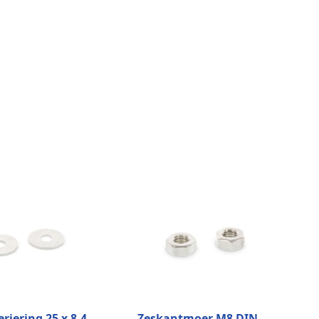
riering 25 x 8,4
Zeskantmoer M8 DIN