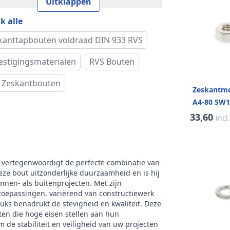
Uitklappen
k alle
kteklasse
70
kanttapbouten voldraad DIN 933 RVS
vorm
Zeskantkop
estigingsmaterialen
RVS Bouten
rnatieve norm
ISO 4017
 Zeskantbouten
Zeskantmo
(e)
14,38 mm
A4-80 SW1
33,60
incl
oogte (k)
5,3 mm
cht per 100
2,18 kg
s
 vertegenwoordigt de perfecte combinatie van
deze bout uitzonderlijke duurzaamheid en is hij
rijving
Buitenzeskant
innen- als buitenprojecten. Met zijn
toepassingen, variërend van constructiewerk
tuks benadrukt de stevigheid en kwaliteit. Deze
dtype
Metrisch
ten die hoge eisen stellen aan hun
de stabiliteit en veiligheid van uw projecten