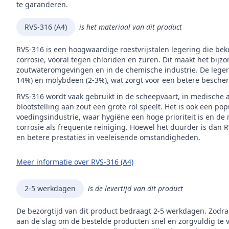
Inho
te garanderen.
Mer
RVS-316 (A4)
is het materiaal van dit product
RVS-316 is een hoogwaardige roestvrijstalen legering die be
corrosie, vooral tegen chloriden en zuren. Dit maakt het bijz
zoutwateromgevingen en in de chemische industrie. De legerin
14%) en molybdeen (2-3%), wat zorgt voor een betere besche
RVS-316 wordt vaak gebruikt in de scheepvaart, in medische 
blootstelling aan zout een grote rol speelt. Het is ook een p
voedingsindustrie, waar hygiëne een hoge prioriteit is en de
corrosie als frequente reiniging. Hoewel het duurder is dan 
en betere prestaties in veeleisende omstandigheden.
Meer informatie over RVS-316 (A4)
2-5 werkdagen
is de levertijd van dit product
De bezorgtijd van dit product bedraagt 2-5 werkdagen. Zodra
aan de slag om de bestelde producten snel en zorgvuldig te 