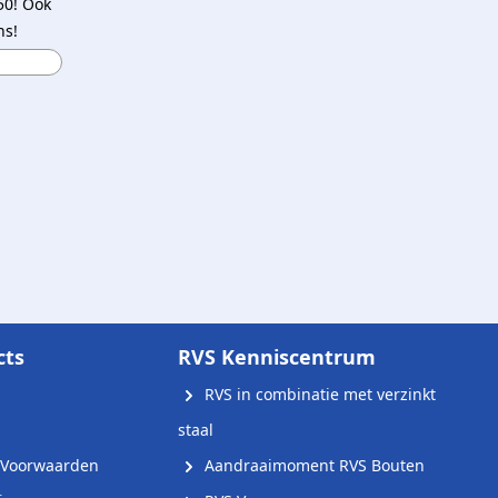
50! Ook
ns!
cts
RVS Kenniscentrum
RVS in combinatie met verzinkt
staal
Voorwaarden
Aandraaimoment RVS Bouten