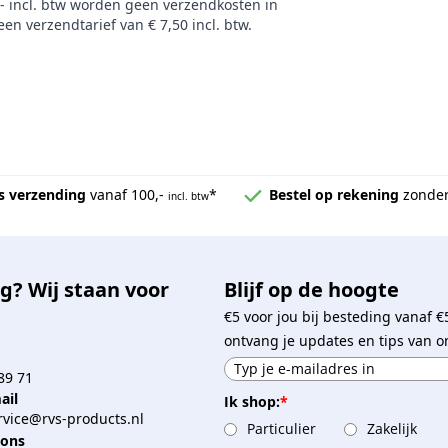
,- incl. btw worden geen verzendkosten in
en verzendtarief van € 7,50 incl. btw.
s verzending
vanaf 100,-
*
Bestel op rekening
zonder
incl. btw
g? Wij staan voor
Blijf op de hoogte
€5 voor jou bij besteding vanaf €
ontvang je updates en tips van o
89 71
ail
Ik shop:
*
vice@rvs-products.nl
Particulier
Zakelijk
 ons