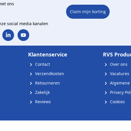
met ons
Claim mijn korting
onze social media kanalen
Klantenservice
RVS Produ
Contact
Over ons
Verzendkosten
Vacatures
Retourneren
Algemene 
Zakelijk
Privacy Pol
Reviews
Cookies