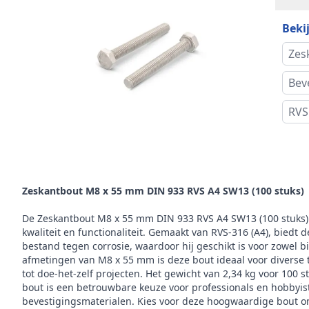
Bekij
Ster
Zes
Kop
Bev
Alte
RVS
Maat 
Omschrijving
Koph
Zeskantbout M8 x 55 mm DIN 933 RVS A4 SW13 (100 stuks)
Gewi
stuk
De Zeskantbout M8 x 55 mm DIN 933 RVS A4 SW13 (100 stuks)
kwaliteit en functionaliteit. Gemaakt van RVS-316 (A4), biedt 
Aand
bestand tegen corrosie, waardoor hij geschikt is voor zowel b
afmetingen van M8 x 55 mm is deze bout ideaal voor diverse 
tot doe-het-zelf projecten. Het gewicht van 2,34 kg voor 100 s
Draa
bout is een betrouwbare keuze voor professionals en hobbyis
bevestigingsmaterialen. Kies voor deze hoogwaardige bout om 