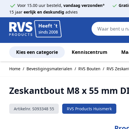
Voor 15.00 uur besteld,
vandaag verzonden
*
Grati
15 jaar
eerlijk en deskundig
advies
Kies een categorie
Kenniscentrum
Ma
Ga naar de inhoud
Home
/
Bevestigingsmaterialen
/
RVS Bouten
/
RVS Zeskan
Zeskantbout M8 x 55 mm DI
Artikelnr.
S093348 55
RVS Products Huismerk
Prod