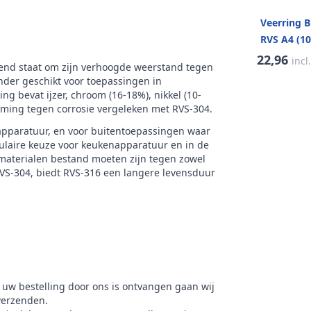
ud verpakking
100
Veerring 
k
RVS Products
RVS A4 (10
22,96
incl
kend staat om zijn verhoogde weerstand tegen
onder geschikt voor toepassingen in
g bevat ijzer, chroom (16-18%), nikkel (10-
rming tegen corrosie vergeleken met RVS-304.
apparatuur, en voor buitentoepassingen waar
opulaire keuze voor keukenapparatuur en in de
 materialen bestand moeten zijn tegen zowel
RVS-304, biedt RVS-316 een langere levensduur
 uw bestelling door ons is ontvangen gaan wij
verzenden.