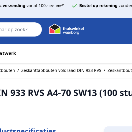
s verzending
vanaf 100,-
*
Bestel op rekening
zonder
incl. btw
Zoek
atwerk
tbouten
/
Zeskanttapbouten voldraad DIN 933 RVS
/
Zeskantbout
N 933 RVS A4-70 SW13 (100 st
uctspecificaties