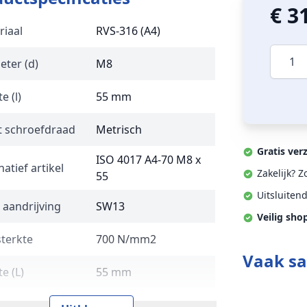
€ 3
riaal
RVS-316 (A4)
Aantal
eter (d)
M8
e (l)
55 mm
t schroefdraad
Metrisch
Gratis ver
ISO 4017 A4-70 M8 x
natief artikel
Zakelijk? 
55
Uitsluiten
 aandrijving
SW13
Veilig sho
sterkte
700 N/mm2
Vaak s
e (L)
55 mm
 en type
DIN 933