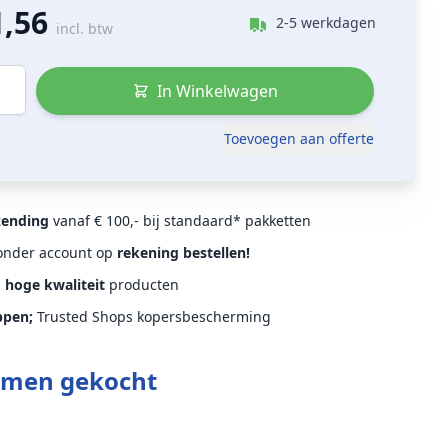
1,56
2-5 werkdagen
incl. btw
In Winkelwagen
Toevoegen aan offerte
zending
vanaf € 100,- bij standaard* pakketten
Zonder account op
rekening bestellen!
d
hoge kwaliteit
producten
ppen;
Trusted Shops kopersbescherming
amen gekocht