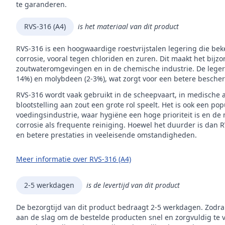
Inho
te garanderen.
Mer
RVS-316 (A4)
is het materiaal van dit product
RVS-316 is een hoogwaardige roestvrijstalen legering die be
corrosie, vooral tegen chloriden en zuren. Dit maakt het bijz
zoutwateromgevingen en in de chemische industrie. De legerin
14%) en molybdeen (2-3%), wat zorgt voor een betere besche
RVS-316 wordt vaak gebruikt in de scheepvaart, in medische 
blootstelling aan zout een grote rol speelt. Het is ook een p
voedingsindustrie, waar hygiëne een hoge prioriteit is en de
corrosie als frequente reiniging. Hoewel het duurder is dan 
en betere prestaties in veeleisende omstandigheden.
Meer informatie over RVS-316 (A4)
2-5 werkdagen
is de levertijd van dit product
De bezorgtijd van dit product bedraagt 2-5 werkdagen. Zodra
aan de slag om de bestelde producten snel en zorgvuldig te 