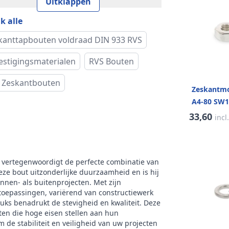
Uitklappen
k alle
kteklasse
70
kanttapbouten voldraad DIN 933 RVS
vorm
Zeskantkop
estigingsmaterialen
RVS Bouten
rnatieve norm
ISO 4017
 Zeskantbouten
Zeskantmo
(e)
14,38 mm
A4-80 SW1
33,60
incl
oogte (k)
5,3 mm
cht per 100
2,34 kg
s
 vertegenwoordigt de perfecte combinatie van
deze bout uitzonderlijke duurzaamheid en is hij
rijving
Buitenzeskant
innen- als buitenprojecten. Met zijn
toepassingen, variërend van constructiewerk
tuks benadrukt de stevigheid en kwaliteit. Deze
dtype
Metrisch
ten die hoge eisen stellen aan hun
de stabiliteit en veiligheid van uw projecten