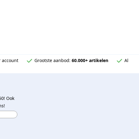
 account
Grootste aanbod:
60.000+ artikelen
Al
50! Ook
ns!