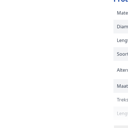
Mate
Diam
Lengt
Soor
Alter
Maat
Trek
Lengt
Norm