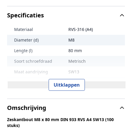
Specificaties
Materiaal
RVS-316 (A4)
Diameter (d)
M8
Lengte (l)
80 mm
Soort schroefdraad
Metrisch
Maat aandrijving
SW13
Treksterkte
700 N/mm2
Uitklappen
Lengte (L)
80 mm
Norm en type
DIN 933
Omschrijving
Sterkteklasse
70
Zeskantbout M8 x 80 mm DIN 933 RVS A4 SW13 (100
Kopvorm
Zeskantkop met gleuf
stuks)