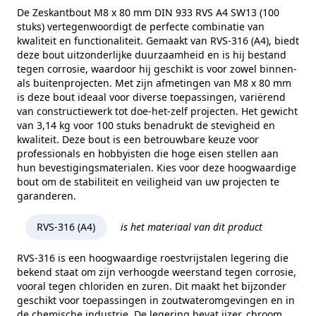
Alternatieve norm
ISO 4017
De Zeskantbout M8 x 80 mm DIN 933 RVS A4 SW13 (100
stuks) vertegenwoordigt de perfecte combinatie van
Maat (e)
14,38 mm
kwaliteit en functionaliteit. Gemaakt van RVS-316 (A4), biedt
deze bout uitzonderlijke duurzaamheid en is hij bestand
Kophoogte (k)
5,3 mm
tegen corrosie, waardoor hij geschikt is voor zowel binnen-
als buitenprojecten. Met zijn afmetingen van M8 x 80 mm
Gewicht per 100 stuks
3,14 kg
is deze bout ideaal voor diverse toepassingen, variërend
Aandrijving
Buitenzeskant met sleuf
van constructiewerk tot doe-het-zelf projecten. Het gewicht
van 3,14 kg voor 100 stuks benadrukt de stevigheid en
Draadtype
Metrisch
kwaliteit. Deze bout is een betrouwbare keuze voor
professionals en hobbyisten die hoge eisen stellen aan
Inhoud verpakking
100
hun bevestigingsmaterialen. Kies voor deze hoogwaardige
bout om de stabiliteit en veiligheid van uw projecten te
Merk
RVS Products
garanderen.
RVS-316 (A4)
is het materiaal van dit product
RVS-316 is een hoogwaardige roestvrijstalen legering die
bekend staat om zijn verhoogde weerstand tegen corrosie,
vooral tegen chloriden en zuren. Dit maakt het bijzonder
geschikt voor toepassingen in zoutwateromgevingen en in
de chemische industrie. De legering bevat ijzer, chroom