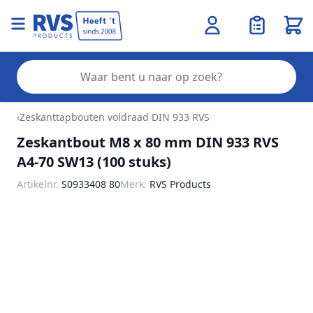
Wink
Zo
Ga naar de inhoud
‹
Zeskanttapbouten voldraad DIN 933 RVS
Zeskantbout M8 x 80 mm DIN 933 RVS
A4-70 SW13 (100 stuks)
Artikelnr.
S0933408 80
Merk:
RVS Products