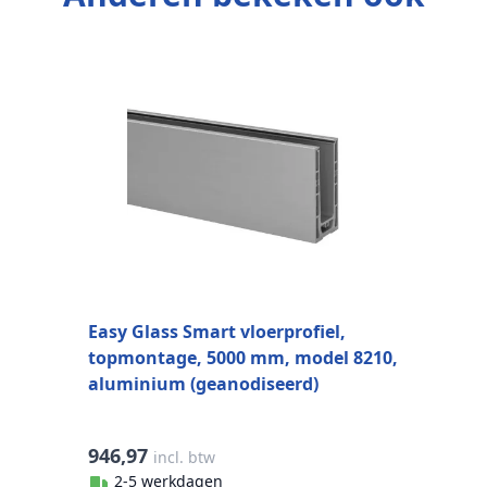
Q
1
Easy Glass Smart vloerprofiel,
topmontage, 5000 mm, model 8210,
aluminium (geanodiseerd)
946,97
3
incl. btw
2-5 werkdagen