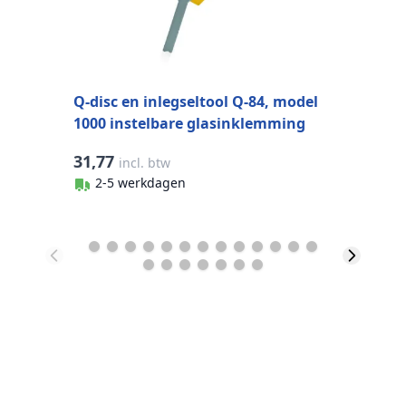
Q-disc en inlegseltool Q-84, model
1000 instelbare glasinklemming
31,77
9
incl. btw
2-5 werkdagen