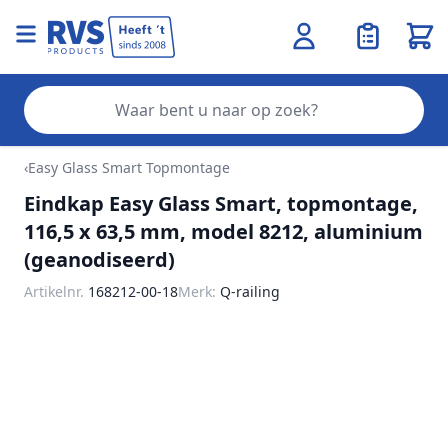
Wink
Zo
Ga naar de inhoud
‹
Easy Glass Smart Topmontage
Eindkap Easy Glass Smart, topmontage,
116,5 x 63,5 mm, model 8212, aluminium
(geanodiseerd)
Artikelnr.
168212-00-18
Merk:
Q-railing