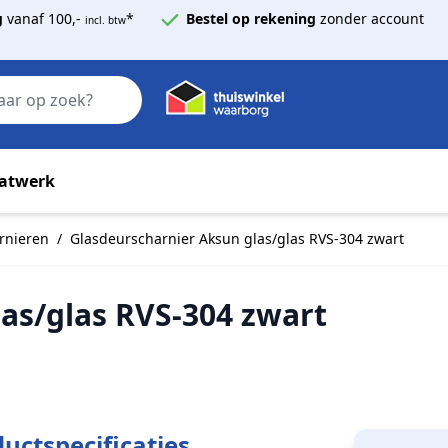
g
vanaf 100,-
*
Bestel op rekening
zonder account
incl. btw
Zoek
atwerk
rnieren
/
Glasdeurscharnier Aksun glas/glas RVS-304 zwart
as/glas RVS-304 zwart
uctspecificaties