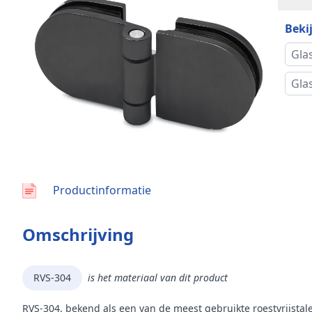
Glas
Bekij
Diam
Gla
Gla
Zelfs
Vlak
Productbijlagen
Vers
CAD-tekening
Prijs
Productinformatie
Breed
Omschrijving
Leng
RVS-304
is het materiaal van dit product
Mon
RVS-304, bekend als een van de meest gebruikte roestvrijstal