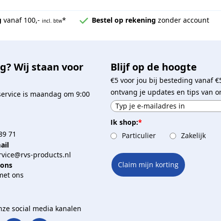
g
vanaf 100,-
*
Bestel op rekening
zonder account
incl. btw
g? Wij staan voor
Blijf op de hoogte
€5 voor jou bij besteding vanaf €
ontvang je updates en tips van o
service is maandag om 9:00
Ik shop:
*
89 71
Particulier
Zakelijk
ail
vice@rvs-products.nl
Claim mijn korting
 ons
met ons
onze social media kanalen