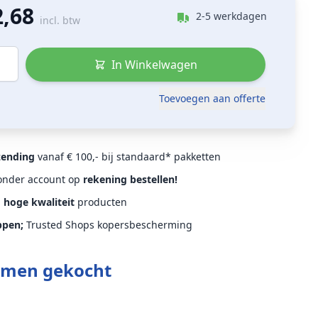
2,68
2-5 werkdagen
incl. btw
In Winkelwagen
Toevoegen aan offerte
zending
vanaf € 100,- bij standaard* pakketten
Zonder account op
rekening bestellen!
d
hoge kwaliteit
producten
ppen;
Trusted Shops kopersbescherming
amen gekocht