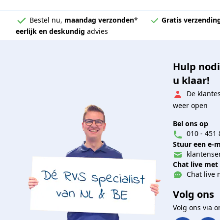
Bestel nu,
maandag verzonden
*
Gratis verzendin
eerlijk en deskundig
advies
Hulp nodi
u klaar!
De klante
weer open
Bel ons op
010 - 451 
Stuur een e-m
klantenser
Chat live met
Chat live 
Volg ons
Volg ons via 