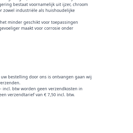
te
50 mm
ering bestaat voornamelijk uit ijzer, chroom
 zowel industriële als huishoudelijke
dikte
6 - 10 mm
 het minder geschikt voor toepassingen
 gevoeliger maakt voor corrosie onder
k
G-Fittings
l
0201
 uw bestelling door ons is ontvangen gaan wij
verzenden.
,- incl. btw worden geen verzendkosten in
en verzendtarief van € 7,50 incl. btw.