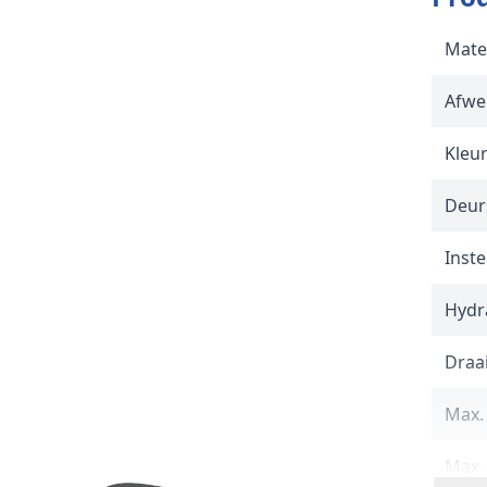
Mate
Afwe
Kleu
Deur
Inste
Hydr
Draai
Max.
Max.