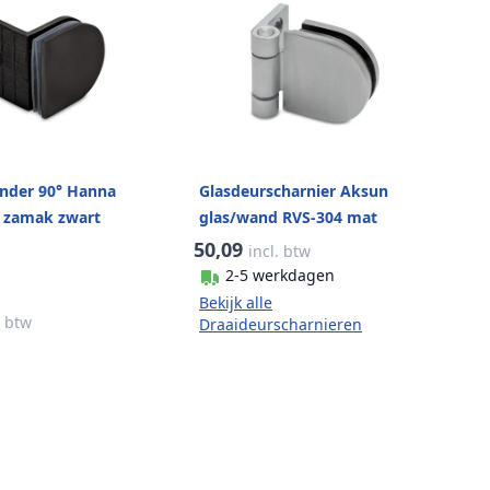
nder 90° Hanna
Glasdeurscharnier Aksun
 zamak zwart
glas/wand RVS-304 mat
geslepen
50,09
incl. btw
2-5 werkdagen
Bekijk alle
. btw
Draaideurscharnieren