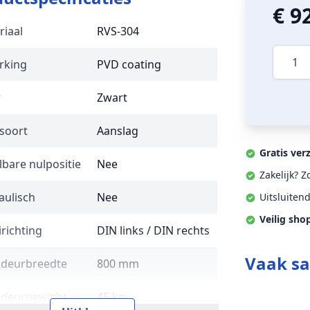
€ 9
riaal
RVS-304
Aantal
rking
PVD coating
r
Zwart
soort
Aanslag
Gratis ver
lbare nulpositie
Nee
Zakelijk? 
aulisch
Nee
Uitsluiten
Veilig sho
richting
DIN links / DIN rechts
Vaak s
 deurbreedte
800 mm
 deurgewicht
45 kg