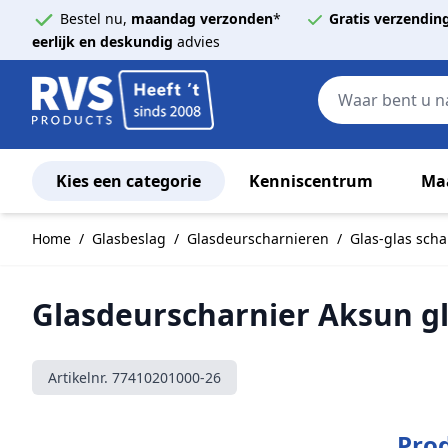
Bestel nu,
maandag verzonden
*
Gratis verzendin
eerlijk en deskundig
advies
Kies een categorie
Kenniscentrum
Ma
Ga naar de inhoud
Home
/
Glasbeslag
/
Glasdeurscharnieren
/
Glas-glas scha
Glasdeurscharnier Aksun gl
Artikelnr.
77410201000-26
Prod