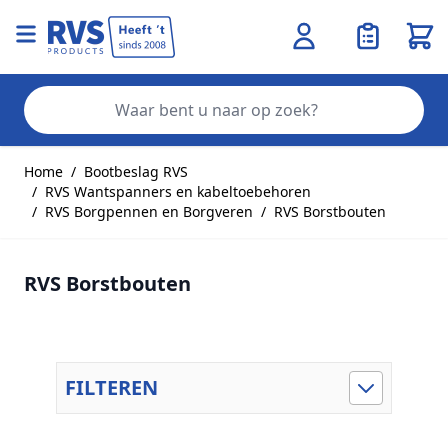
Wink
Zo
Ga naar de inhoud
Home
/
Bootbeslag RVS
/
RVS Wantspanners en kabeltoebehoren
/
RVS Borgpennen en Borgveren
/
RVS Borstbouten
RVS Borstbouten
FILTEREN