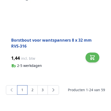
Borstbout voor wantspanners 8 x 32 mm
RVS-316
1,44
incl. btw
2-5 werkdagen
1
2
3
Producten
1
-
24
van
59
U lees momenteel pagina
Pagina
Pagina